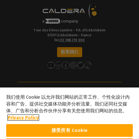
1 rue des Frères Lumière - P.A. d'Eckbolsheim
67201 Eckbolsheim - France
Tel.
+33 388 210 000
联系我们
YouTube
LinkedIn
在 Facebook 上
Instagram
推特
关于Caldera
我们使用 Cookie 以允许我们网站的正常工作、个性化设计内
我们的地点
容和广告、提供社交媒体功能并分析流量。我们还同社交媒
体、广告和分析合作伙伴分享有关您使用我们网站的信息。
关于Dover
Privacy Policy
职业生涯
合作伙伴
接受所有 Cookie
caldera.com © 2026 — 保留所有权利。本网站提及的所有商标、标识