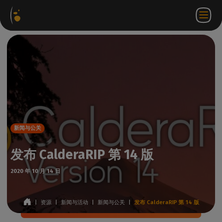
软件
网络
合作伙伴门
ZH
登录
联系
包
商店
户网站
WorkSpace
我们
新闻与公关
发布 CalderaRIP 第 14 版
2020 年 10 月 14 日
|
资源
|
新闻与活动
|
新闻与公关
|
发布 CalderaRIP 第 14 版