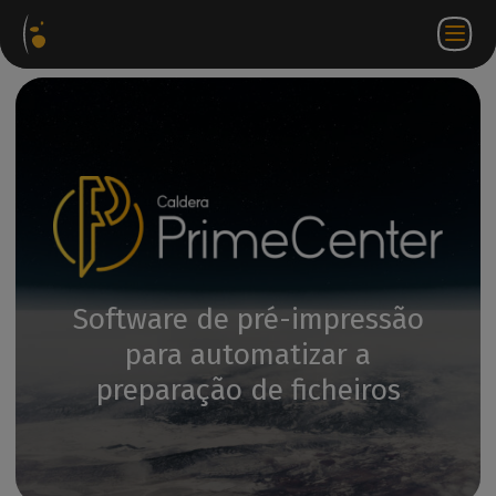
Pacotes
Loja
Portal do
PT
Aceder a
Contactar-
de
virtual
parceiro
WorkSpace
nos
software
Software de pré-impressão
para automatizar a
preparação de ficheiros