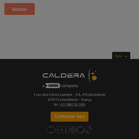
Topo
1 rue des Frères Lumière - P.A. d'Eckbolsheim
67201 Eckbolsheim - França
Tel.
+33 388 210 000
Contactar-nos
YouTube
LinkedIn
Facebook
Instagram
Twitter