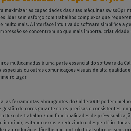
para maximizar as capacidades das suas máquinas swissQprin
res lidar sem esforço com trabalhos complexos que requerem
e muito mais. A interface intuitiva do software simplifica a g
 impressão se concentrem no que mais importa: criatividade 
heiros multicamadas é uma parte essencial do software da Cal
especiais ou outras comunicações visuais de alta qualidade, 
imeiro lugar.
a, as ferramentas abrangentes do CalderaRIP podem melhor
de gestão de cores garante cores precisas e consistentes, e
eu fluxo de trabalho. Com funcionalidades de pré-visualiza
e imprimir, evitando erros e reduzindo o desperdício. Todas
e da produção e dão-lhe um controlo total sobre os seus p