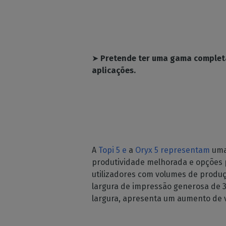
➤
Pretende ter uma gama complet
aplicações.
A
Topi 5 e
a
Oryx 5 representam
uma
produtividade melhorada e opções p
utilizadores com volumes de produçã
largura de impressão generosa de 3
largura, apresenta um aumento de v