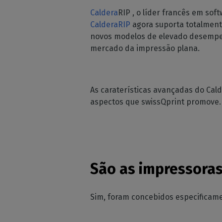
Peri
Licenças perp
Moda 
Caldera
RIP , o líder francês em sof
supo
despo
Módulos C
CalderaRIP
agora suporta totalmen
Verifi
Deco
Conheça os m
novos modelos de elevado desempen
das su
CalderaRIP e a
Decor
máquin
mercado da impressão plana.
poderosas va
Impr
API REST d
Gerir 
CalderaCo
indust
As caraterísticas avançadas do Cal
A sua solução 
aspectos que swissQprint promove.
DTF - SOFTWARE 
Caldera Di
RIP software 
de DTF
São as impressoras 
Caldera D
para a ro
Software RIP 
Sim, foram concebidos especificame
DTG