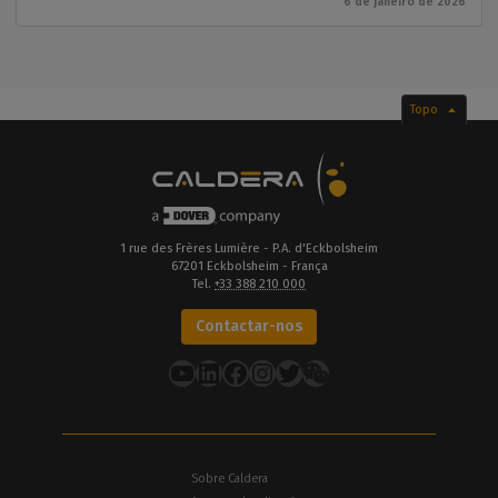
6 de janeiro de 2026
Topo
1 rue des Frères Lumière - P.A. d'Eckbolsheim
67201 Eckbolsheim - França
Tel.
+33 388 210 000
Contactar-nos
YouTube
LinkedIn
Facebook
Instagram
Twitter
Sobre Caldera