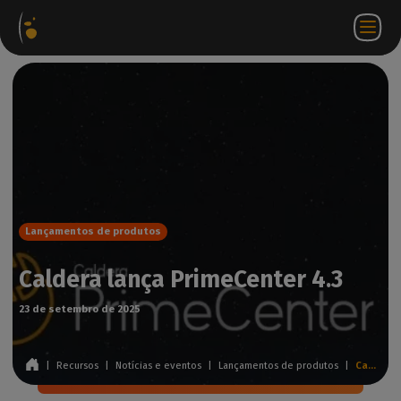
Pacotes
Loja
Portal do
PT
Aceder a
Contactar-
de
virtual
parceiro
WorkSpace
nos
software
Lançamentos de produtos
Caldera lança PrimeCenter 4.3
23 de setembro de 2025
|
Recursos
|
Notícias e eventos
|
Lançamentos de produtos
|
Caldera lança PrimeCenter 4.3