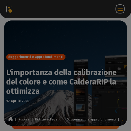
hetti
Negozio
Portale
IT
Accedi a
Contattateci
ware
web
partner
WorkSpace
Suggerimenti e approfondimenti
L'importanza della calibrazione
del colore e come CalderaRIP la
ottimizza
17 aprile 2026
|
Risorse
|
Notizie ed eventi
|
Suggerimenti e approfondimenti
|
L'importanza della calibrazione del colore e come CalderaRIP la ottimizza