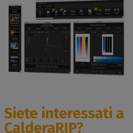
Siete interessati a
CalderaRIP?