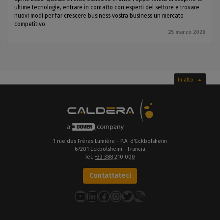
ultime tecnologie, entrare in contatto con esperti del settore e trovare
nuovi modi per far crescere business vostra business un mercato
competitivo.
25 marzo 2026
In alto
1 rue des Frères Lumière - P.A. d'Eckbolsheim
67201 Eckbolsheim - Francia
Tel.
+33 388 210 000
Contattateci
YouTube
LinkedIn
Facebook
Instagram
Twitter