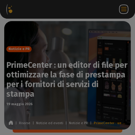
hetti
Negozio
Portale
IT
Accedi a
Contattateci
ware
web
partner
WorkSpace
Notizie e PR
PrimeCenter : un editor di file per
ottimizzare la fase di prestampa
per i fornitori di servizi di
stampa
19 maggio 2026
|
Risorse
|
Notizie ed eventi
|
Notizie e PR
|
PrimeCenter : un editor di file per ottimizzare la fase di prestampa per i fornitori di servizi di stampa