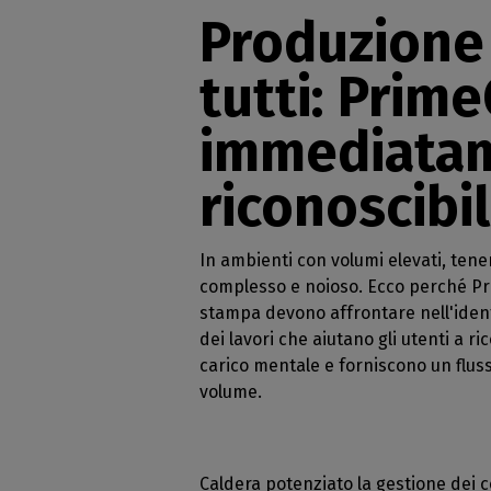
Licenze
abb
operat
Produzione 
Licenze RIP
Ar
Peri
tutti: Prim
Moduli 
ca
supp
Conoscere 
Sta
Verific
CalderaRIP 
d'in
delle 
immediatam
vantaggi
taglie
Sta
API REST
riconoscibi
Gest
Caldera
indu
La vostra s
In ambienti con volumi elevati, ten
SOFTWARE DTF 
complesso e noioso. Ecco perché Prim
Caldera 
stampa devono affrontare nell'identi
cinema
dei lavori che aiutano gli utenti a r
RIP softwa
carico mentale e forniscono un flusso
DTF
volume.
Caldera
sull'in
Software R
Caldera potenziato la gestione dei co