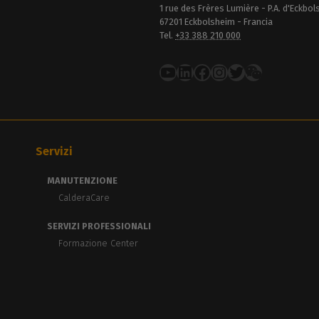
1 rue des Frères Lumière - P.A. d'Eckbo
67201 Eckbolsheim - Francia
Tel.
+33 388 210 000
YouTube
LinkedIn
Facebook
Instagram
Twitter
Servizi
MANUTENZIONE
CalderaCare
SERVIZI PROFESSIONALI
Formazione Center