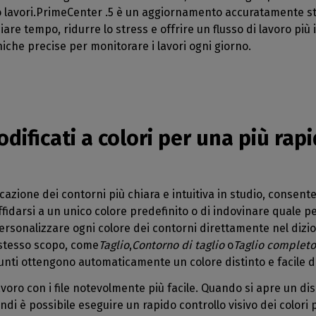
o lavori.PrimeCenter .5 è un aggiornamento accuratamente stu
e tempo, ridurre lo stress e offrire un flusso di lavoro più in
che precise per monitorare i lavori ogni giorno.
odificati a colori per una più rap
cazione dei contorni più chiara e intuitiva in studio, consent
ffidarsi a un unico colore predefinito o di indovinare quale 
rsonalizzare ogni colore dei contorni direttamente nel dizio
 stesso scopo, come
Taglio
,
Contorno di taglio
o
Taglio completo
iunti ottengono automaticamente un colore distinto e facile d
voro con i file notevolmente più facile. Quando si apre un di
indi è possibile eseguire un rapido controllo visivo dei colori 