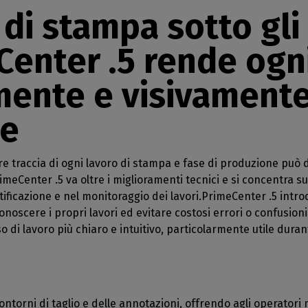
Risparmio di
 perpetue
igliamento sportivo
ivo
di stampa sotto gli 
Ricevete le nostre notizie
GESTIONE DEL SOFTWARE
inchiostro
 perpetue
direttamente nella vostra
redamento per la
feriche
CalderaDock
Riduzione del consumo di
casella di posta elettronica
eCenter .5 rende ogn
CalderaRIP
sa
ortate
inchiostro
Gestite tutte le vostre
i moduli
mpa della decorazione
ate la compatibilità
soluzioni Caldera
Taglio
e i loro potenti
terni
vostre stampanti e
ente e visivament
ARTICOLI DUREVOLI
Gestire i flussi di lavoro da
rine
mpa industriale
stampa a taglio
DELL computer
 di
le
ire la produzione
Automazione
Stazioni preinstallate RIP per
Connect
striale
una facile configurazione
Razionalizzare la produzione
oluzione API REST
ere traccia di ogni lavoro di stampa e fase di produzione pu
Spettrofotometri
- DTG RIP
eCenter .5 va oltre i miglioramenti tecnici e si concentra sul
Strumenti di misurazione del
Diretto al
ficazione e nel monitoraggio dei lavori.PrimeCenter .5 introdu
colore
iconoscere i propri lavori ed evitare costosi errori o confusion
re per la stampa
 di lavoro più chiaro e intuitivo, particolarmente utile duran
 Direttamente
dumento
IP per la stampa
ntorni di taglio e delle annotazioni, offrendo agli operatori ma