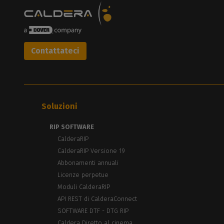
Contattateci
Soluzioni
RIP SOFTWARE
CalderaRIP
CalderaRIP Versione 19
Abbonamenti annuali
Licenze perpetue
Moduli CalderaRIP
API REST di CalderaConnect
SOFTWARE DTF - DTG RIP
Caldera Diretto al cinema