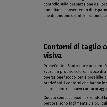
DTG
controllo sulla preparazione dei lor
quotidiane, consentendo di risparmiar
che dipendono da informazioni tecni
Contorni di taglio c
visiva
PrimeCenter .5 introduce un'identifi
avere un proprio colore. Invece di a
operazione/scopo, ora è possibile pe
predefiniti. I contorni che hanno lo
colore, mentre i nuovi contorni agg
Questa semplice modifica rende il la
percorsi sono facilmente visibili, qu