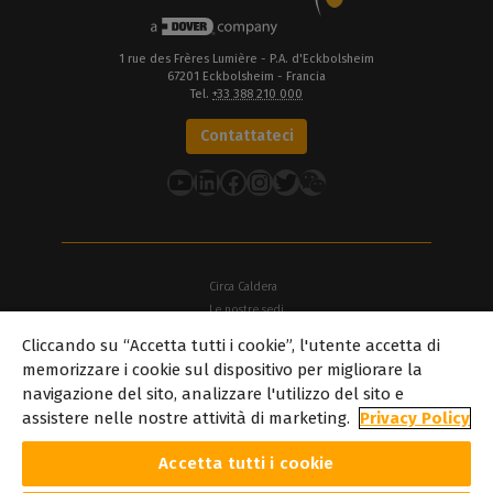
1 rue des Frères Lumière - P.A. d'Eckbolsheim
67201 Eckbolsheim - Francia
Tel.
+33 388 210 000
Contattateci
YouTube
LinkedIn
Facebook
Instagram
Twitter
Circa Caldera
Le nostre sedi
Cliccando su “Accetta tutti i cookie”, l'utente accetta di
Circa Dover
memorizzare i cookie sul dispositivo per migliorare la
Carriera
navigazione del sito, analizzare l'utilizzo del sito e
Partner
assistere nelle nostre attività di marketing.
Privacy Policy
caldera.com © 2026 — Tutti i diritti riservati. Tutti i marchi, i loghi e
i nomi commerciali citati in questo sito web sono di proprietà dei
Accetta tutti i cookie
rispettivi titolari. Tutte le immagini e le fotografie qui riportate
sono protette dal copyright dei rispettivi proprietari. Caldera il