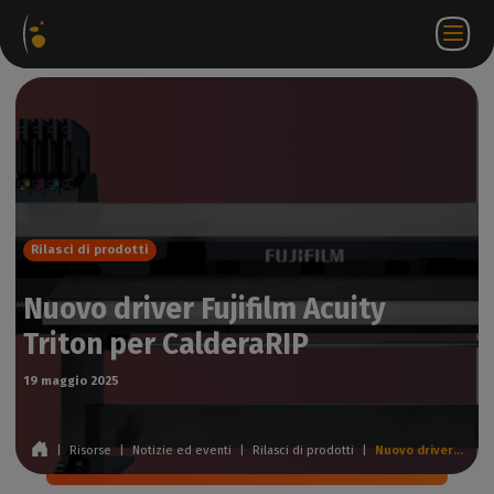
hetti
Negozio
Portale
IT
Accedi a
Contattateci
ware
web
partner
WorkSpace
Rilasci di prodotti
Nuovo driver Fujifilm Acuity
Triton per CalderaRIP
19 maggio 2025
|
Risorse
|
Notizie ed eventi
|
Rilasci di prodotti
|
Nuovo driver Fujifilm Acuity Triton per CalderaRIP