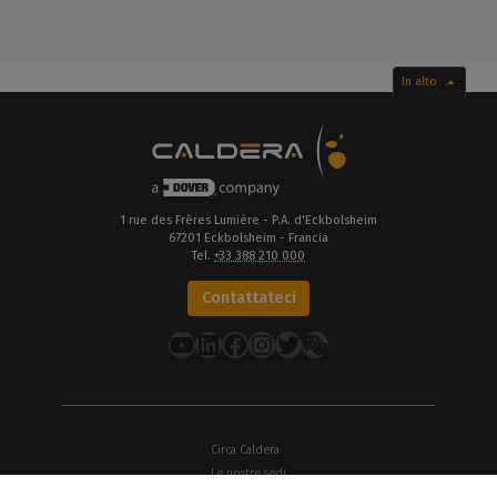
In alto
1 rue des Frères Lumière - P.A. d'Eckbolsheim
67201 Eckbolsheim - Francia
Tel.
+33 388 210 000
Contattateci
YouTube
LinkedIn
Facebook
Instagram
Twitter
Circa Caldera
Le nostre sedi