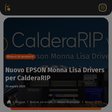
hetti
Negozio
Portale
IT
Accedi a
Contattateci
ware
web
partner
WorkSpace
Rilasci di prodotti
Nuovo EPSON Monna Lisa Drivers
per CalderaRIP
20 marzo 2023
|
Risorse
|
Notizie ed eventi
|
Rilasci di prodotti
|
Nuovo EPSON Monna Lisa Drivers per CalderaRIP