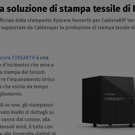
Risparmio di
 perpetue
igliamento sportivo
ivo
va soluzione di stampa tessile di
Ricevete le nostre notizie
GESTIONE DEL SOFTWARE
inchiostro
 perpetue
direttamente nella vostra
redamento per la
feriche
CalderaDock
Riduzione del consumo di
casella di posta elettronica
fficiale della stampante Kyocera Forearth per CalderaRIP Ver
CalderaRIP
sa
ortate
inchiostro
Gestite tutte le vostre
he supportate da Calderaper la produzione di stampa tessile d
i moduli
mpa della decorazione
ate la compatibilità
soluzioni Caldera
Taglio
e i loro potenti
terni
vostre stampanti e
ARTICOLI DUREVOLI
Gestire i flussi di lavoro da
rine
mpa industriale
stampa a taglio
DELL computer
 di
ire la produzione
Automazione
Stazioni preinstallate RIP per
Connect
striale
ocera FOREARTH
è una
una facile configurazione
Razionalizzare la produzione
 d'inchiostro che mira a
oluzione API REST
la stampa dei tessuti.
Spettrofotometri
- DTG RIP
re l'inquinamento idrico
Strumenti di misurazione del
Diretto al
colore
a che esiste da tempo
bigliamento.
re per la stampa
l-in-one, gli stampatori
ato livello di dettagli su
 Direttamente
vanno dal cotone, alla
dumento
tessuti misti, il tutto con
IP per la stampa
alle tipografie digitali di