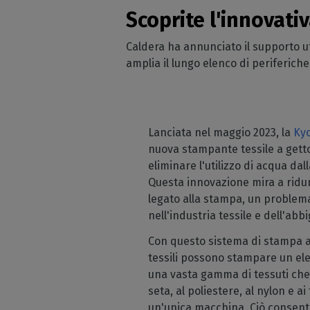
Licenze
abb
operat
Scoprite l'innovati
Licenze RIP
Ar
Peri
Caldera ha annunciato il supporto u
Moduli 
ca
supp
amplia il lungo elenco di periferic
Conoscere 
Sta
Verific
CalderaRIP 
d'in
delle 
vantaggi
taglie
Sta
API REST
Gest
Lanciata nel maggio 2023, la
Caldera
indu
Ky
nuova stampante tessile a getto
La vostra s
eliminare l'utilizzo di acqua dal
SOFTWARE DTF 
Questa innovazione mira a ridur
Caldera 
legato alla stampa, un problem
cinema
nell'industria tessile e dell'ab
RIP softwa
Con questo sistema di stampa al
DTF
tessili possono stampare un elev
Caldera
una vasta gamma di tessuti che 
sull'in
seta, al poliestere, al nylon e ai 
Software R
un'unica macchina. Ciò consente 