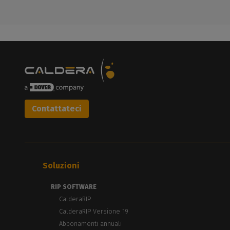
Contattateci
Soluzioni
RIP SOFTWARE
CalderaRIP
CalderaRIP Versione 19
Abbonamenti annuali