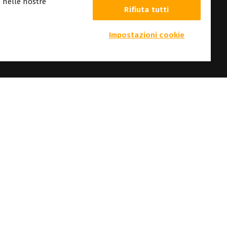
re nelle nostre
Rifiuta tutti
Impostazioni cookie
mmagini e le fotografie qui riportate sono protette dal copyright dei rispettivi
web senza preavviso.