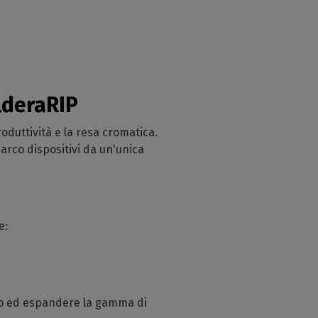
lderaRIP
roduttività e la resa cromatica.
parco dispositivi da un'unica
le:
tro ed espandere la gamma di