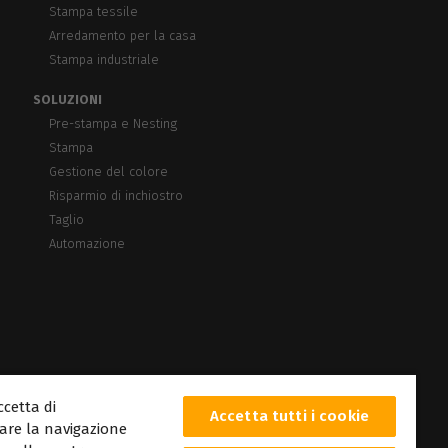
Stampa tessile
Arredamento per la casa
Stampa industriale
SOLUZIONI
Pre-stampa e Nesting
Stampa
Gestione del colore
Risparmio di inchiostro
Taglio
Automazione
ccetta di
Accetta tutti i cookie
rare la navigazione