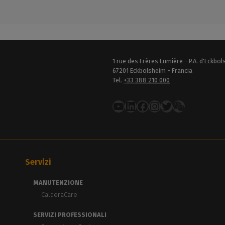
1 rue des Frères Lumière - P.A. d'Eckbo
67201 Eckbolsheim - Francia
Tel.
+33 388 210 000
YouTube
LinkedIn
Facebook
Instagram
Twitter
Servizi
MANUTENZIONE
CalderaCare
SERVIZI PROFESSIONALI