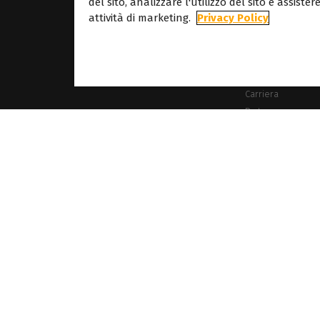
Circa
del sito, analizzare l'utilizzo del sito e assiste
attività di marketing.
Privacy Policy
Circa Caldera
Le nostre sedi
Circa Dover
Carriera
Partner
i commerciali citati in questo sito web sono di proprietà dei rispettivi titolari. Tutte le i
a il diritto di modificare le specifiche del software e i contenuti citati in questo sito 
Informativa sui cookie
Informativa sulla privacy
Avviso legale
Diritti d'autore