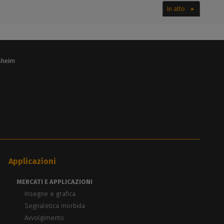
In alto
lsheim
Applicazioni
MERCATI E APPLICAZIONI
Insegne e grafica
Segnaletica morbida
Avvolgimento