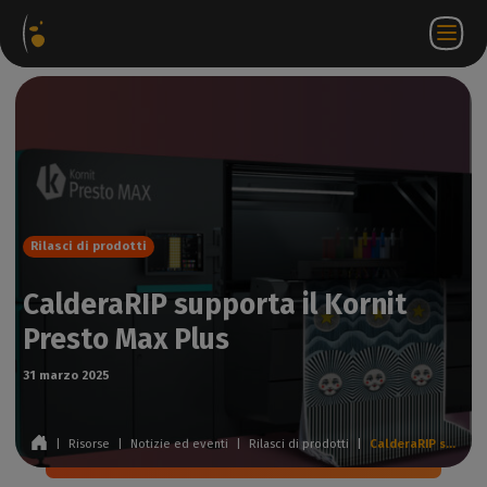
hetti
Negozio
Portale
IT
Accedi a
Contattateci
ware
web
partner
WorkSpace
Rilasci di prodotti
CalderaRIP supporta il Kornit
Presto Max Plus
31 marzo 2025
|
Risorse
|
Notizie ed eventi
|
Rilasci di prodotti
|
CalderaRIP supporta il Kornit Presto Max Plus