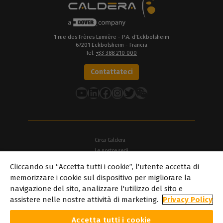
1 rue des Frères Lumière - P.A. d'Eckbolsheim
67201 Eckbolsheim - Francia
Tel.
+33 388 210 000
Contattateci
YouTube
LinkedIn
Facebook
Instagram
Twitter
Circa Caldera
Le nostre sedi
Cliccando su “Accetta tutti i cookie”, l'utente accetta di
Circa Dover
memorizzare i cookie sul dispositivo per migliorare la
Carriera
navigazione del sito, analizzare l'utilizzo del sito e
Partner
assistere nelle nostre attività di marketing.
Privacy Policy
caldera.com © 2026 — Tutti i diritti riservati. Tutti i marchi, i loghi e
i nomi commerciali citati in questo sito web sono di proprietà dei
Accetta tutti i cookie
rispettivi titolari. Tutte le immagini e le fotografie qui riportate