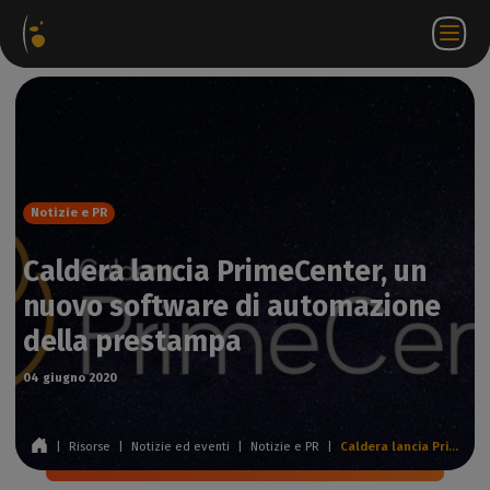
hetti
Negozio
Portale
IT
Accedi a
Contattateci
ware
web
partner
WorkSpace
Notizie e PR
Caldera lancia PrimeCenter, un
nuovo software di automazione
della prestampa
04 giugno 2020
|
Risorse
|
Notizie ed eventi
|
Notizie e PR
|
Caldera lancia PrimeCenter, un nuovo software di automazione della prestampa