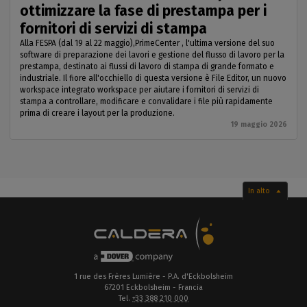
ottimizzare la fase di prestampa per i
fornitori di servizi di stampa
Alla FESPA (dal 19 al 22 maggio),PrimeCenter , l'ultima versione del suo
software di preparazione dei lavori e gestione del flusso di lavoro per la
prestampa, destinato ai flussi di lavoro di stampa di grande formato e
industriale. Il fiore all'occhiello di questa versione è File Editor, un nuovo
workspace integrato workspace per aiutare i fornitori di servizi di
stampa a controllare, modificare e convalidare i file più rapidamente
prima di creare i layout per la produzione.
19 maggio 2026
In alto
1 rue des Frères Lumière - P.A. d'Eckbolsheim
67201 Eckbolsheim - Francia
Tel.
+33 388 210 000