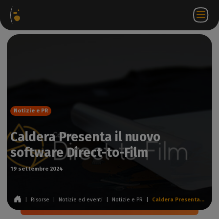
hetti
Negozio
Portale
IT
Accedi a
Contattateci
ware
web
partner
WorkSpace
Notizie e PR
Caldera Presenta il nuovo
software Direct-to-Film
19 settembre 2024
|
Risorse
|
Notizie ed eventi
|
Notizie e PR
|
Caldera Presenta il nuovo software Direct-to-Film