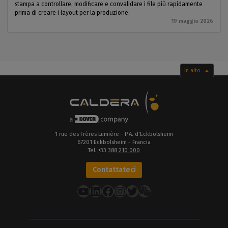
stampa a controllare, modificare e convalidare i file più rapidamente
prima di creare i layout per la produzione.
19 maggio 2026
In alto
1 rue des Frères Lumière - P.A. d'Eckbolsheim
67201 Eckbolsheim - Francia
Tel.
+33 388 210 000
Contattateci
YouTube
LinkedIn
Facebook
Instagram
Twitter