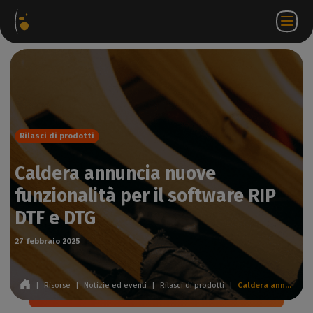
hetti
Negozio
Portale
IT
Accedi a
Contattateci
ware
web
partner
WorkSpace
Rilasci di prodotti
Caldera annuncia nuove
funzionalità per il software RIP
DTF e DTG
27 febbraio 2025
|
Risorse
|
Notizie ed eventi
|
Rilasci di prodotti
|
Caldera annuncia nuove funzionalità per il software RIP DTF e DTG