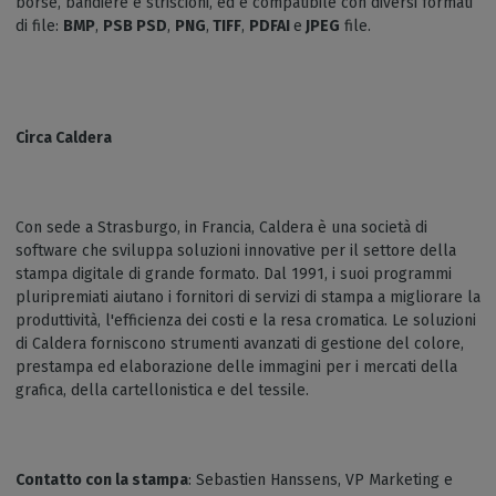
borse, bandiere e striscioni, ed è compatibile con diversi formati
di file:
BMP
,
PSB
PSD
,
PNG
,
TIFF
,
PDF
AI
e
JPEG
file.
Circa Caldera
Con sede a Strasburgo, in Francia, Caldera è una società di
software che sviluppa soluzioni innovative per il settore della
stampa digitale di grande formato. Dal 1991, i suoi programmi
pluripremiati aiutano i fornitori di servizi di stampa a migliorare la
produttività, l'efficienza dei costi e la resa cromatica. Le soluzioni
di Caldera forniscono strumenti avanzati di gestione del colore,
prestampa ed elaborazione delle immagini per i mercati della
grafica, della cartellonistica e del tessile.
Contatto con la stampa
: Sebastien Hanssens, VP Marketing e