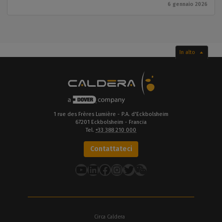
6 gennaio 2026
In alto
1 rue des Frères Lumière - P.A. d'Eckbolsheim
67201 Eckbolsheim - Francia
Tel.
+33 388 210 000
Contattateci
YouTube
LinkedIn
Facebook
Instagram
Twitter
Circa Caldera