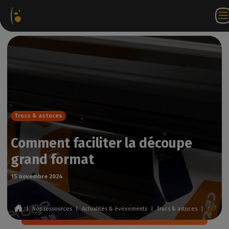
Packages
Webstore
Portail
FR
Accéder à
Nous
logiciels
Partenaire
WorkSpace
contacter
Trucs & astuces
Comment faciliter la découpe
grand format
15 novembre 2024
|
Nos ressources
|
Actualités & événements
|
Trucs & astuces
|
Comment faciliter la découpe grand format