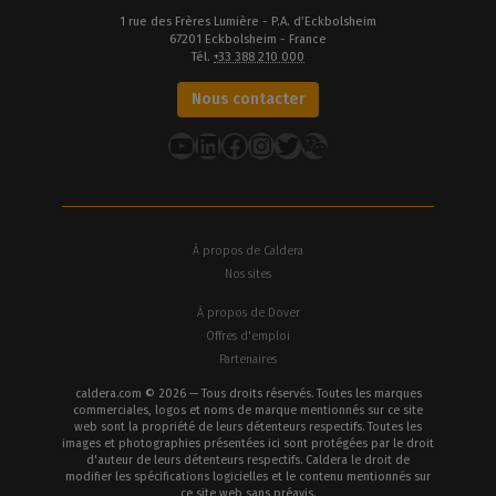
1 rue des Frères Lumière - P.A. d’Eckbolsheim
67201 Eckbolsheim - France
Tél.
+33 388 210 000
Nous contacter
YouTube
LinkedIn
Facebook
Instagram
Twitter
À propos de Caldera
Nos sites
À propos de Dover
Offres d'emploi
Partenaires
caldera.com © 2026 — Tous droits réservés. Toutes les marques
commerciales, logos et noms de marque mentionnés sur ce site
web sont la propriété de leurs détenteurs respectifs. Toutes les
images et photographies présentées ici sont protégées par le droit
d'auteur de leurs détenteurs respectifs. Caldera le droit de
modifier les spécifications logicielles et le contenu mentionnés sur
ce site web sans préavis.