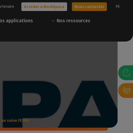
artenaire
FR
Accéder à WorkSpace
Nous contacter
os applications
Nos ressources
era !
Obtenez votre essai
Tout Caldera en un
gratuit
seul compte
ne ou
s solutions, ou
sonnalisée avec
Nos experts vous aident à choisir la
Téléchargez nos ressources et gérez
meilleure solution pour vos besoins.
vos solutions Caldera via notre portail
client.
gratuit
Nous contacter
Accéder à WorkSpace
 au salon FESPA