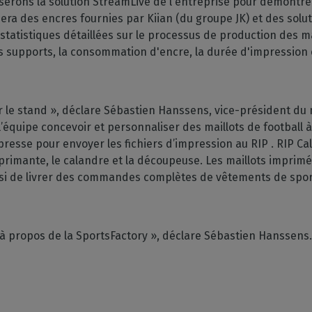
serons la solution StreamLive de l'entreprise pour démontrer 
isera des encres fournies par Kiian (du groupe JK) et des sol
statistiques détaillées sur le processus de production des 
es supports, la consommation d'encre, la durée d'impression 
r le stand », déclare Sébastien Hanssens, vice-président du
 l’équipe concevoir et personnaliser des maillots de football à
presse pour envoyer les fichiers d’impression au RIP . RIP Cald
primante, le calandre et la découpeuse. Les maillots imprim
nsi de livrer des commandes complètes de vêtements de spor
 propos de la SportsFactory », déclare Sébastien Hanssens.