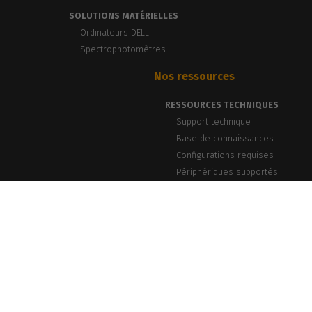
SOLUTIONS MATÉRIELLES
Ordinateurs DELL
Spectrophotomètres
Nos ressources
RESSOURCES TECHNIQUES
Support technique
Base de connaissances
Configurations requises
Périphériques supportés
BLOG & ACTUALITÉS
Blog, News & Events
Témoignages clients
Webinars PrintLab
Newsletter