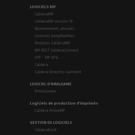
LOGICIELS RIP
CalderaRIP
CalderaRIP version 19
Abonnements annuels
Licences perpétuelles
Modules CalderaRIP
API REST CalderaConnect
DTF - RIP DTG
Caldera
Caldera Direct-to-Garment
LOGICIEL D'AMALGAME
PrimeCenter
Logiciels de production d'imprimés
Caldera PrimeRIP
GESTION DE LOGICIELS
CalderaDock