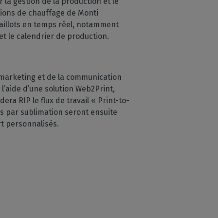
la gestion de la production et le
utions de chauffage de Monti
maillots en temps réel, notamment
et le calendrier de production.
 marketing et de la communication
 l’aide d’une solution Web2Print,
era RIP le flux de travail « Print-to-
és par sublimation seront ensuite
t personnalisés.