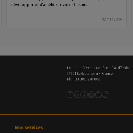
développer et d'améliorer votre business.
12 mai 2026
1 rue des Frères Lumière - P.A. d’Eckbo
67201 Eckbolsheim - France
Tél.
+33 388 210 000
YouTube
LinkedIn
Facebook
Instagram
Twitter
Nos services