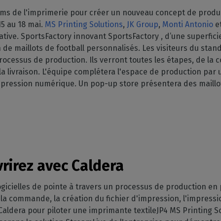
GESTION DE LOGICIELS
votre boîte mail
mpatibles
ms de l'imprimerie pour créer un nouveau concept de product
 intérieure
Découpe
CalderaDock
15 au 18 mai.
MS Printing Solutions
,
JK Group
,
Monti Antonio
e
phériques
ulti-supports
Gérez vos découpes
Gérez vos solutions Caldera
iative. SportsFactory innovant SportsFactory , d’une superfici
ortés
n
Automatisation
SOLUTIONS MATÉRIELLES
de maillots de football personnalisés. Les visiteurs du stan
z la compatibilité de
e
Rationalisez votre
ocessus de production. Ils verront toutes les étapes, de la c
achines
Ordinateurs DELL
production
nds volumes
la livraison. L'équipe complétera l'espace de production par u
Stations RIP pré-installées
mpression numérique. Un pop-up store présentera des maillots
Spectrophotomètres
Mesurez vos couleurs
rirez avec Caldera
logicielles de pointe à travers un processus de production en
, la commande, la création du fichier d'impression, l'impressi
 Caldera pour piloter une imprimante textileJP4 MS Printing 