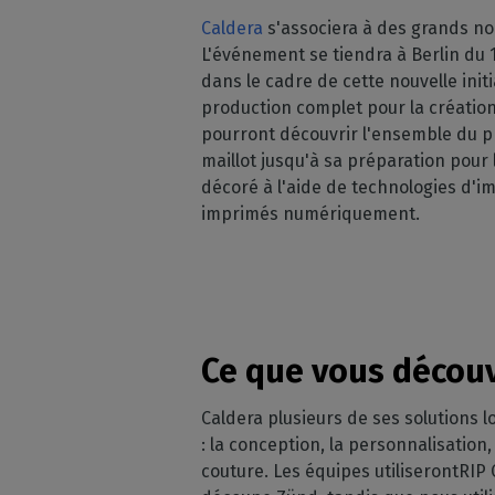
Licences RIP perpétuelles
OS co
Caldera
s'associera à des grands no
Décoration
Modules CalderaRIP
L'événement se tiendra à Berlin du 
Péri
Impression m
Découvrez les modules
dans le cadre de cette nouvelle init
supp
CalderaRIP et leurs nombreux
Impressio
production complet pour la création 
Vérifie
avantages
industriell
pourront découvrir l'ensemble du pr
vos m
Gérez de gra
API REST
maillot jusqu'à sa préparation pour 
CalderaConnect
décoré à l'aide de technologies d'i
Votre solution d'API REST
imprimés numériquement.
DTF - RIP DTG
Caldera
Logiciel RIP pour l'impression
DTF
Ce que vous découv
Caldera Direct-to-
Garment
Caldera plusieurs de ses solutions 
RIP pour l'impression DTG
: la conception, la personnalisation
couture. Les équipes utiliserontRIP