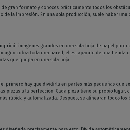
GESTIÓN DE SOFTWARE
y ropa deportiva
Ahorro de tinta
 de RIP
 de gran formato y conoces prácticamente todos los obstác
féricos
padas
CalderaDock
Boletín
Reducir el consumo de tinta
o de la impresión. En una sola producción, suele haber una 
atibles
raRIP
Gestione todas sus
Reciba nuestras noticias
ración del hogar
Corte
ebe la compatibilidad
os
soluciones Caldera
directamente en su buzón
ción interior impresa
 impresoras y
otentes
Gestione los flujos de
doras
HARDWARE
trabajo de impresión a corte
esión industrial
DELL ordenadores
ne su producción
Automatización
imprimir imágenes grandes en una sola hoja de papel porqu
ial
Estaciones RIP preinstaladas
ct
Racionalice su producción
imagen cubra toda una pared, el escaparate de una tienda o i
para facilitar la configuración
T
tentas que quepa en una sola hoja.
Espectrofotómetros
ARE
Instrumentos de medición
o al
del color
e, primero hay que dividirla en partes más pequeñas que s
impresión
as piezas a la perfección. Cada pieza tiene su propio lugar, 
ás rápida y automatizada. Después, se alinearán todos los 
o a la
impresión
er diseñada precisamente para esto. Divide automáticamen