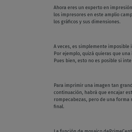
Moda 
Licencias perpetuas
Ahora eres un experto en impresión
Peri
estam
los impresores en este amplio camp
comp
Módulos Calde
Deco
los gráficos y sus dimensiones.
Compru
Conozca los módul
Decora
de sus
CalderaRIP y sus p
corta
ventajas
Impr
API REST de
Gestio
A veces, es simplemente imposible 
industr
CalderaConne
Por ejemplo, quizá quieras que una 
Su solución API RES
Pues bien, esto no es posible si in
DTF - DTG RIP SOFTW
Caldera Direct
cine
Para imprimir una imagen tan grand
RIP software para 
continuación, habrá que encajar est
DTF
rompecabezas, pero de una forma m
final.
Caldera Direct
prenda
Software RIP para 
DTG
La función de mosaico dePrimeCent