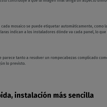
Esto contribuye a que la imagen final tenga un aspecto unif
ón, cada mosaico se puede etiquetar automáticamente, como la
aras indican a los instaladores dónde va cada panel, lo que f
se parece tanto a resolver un rompecabezas complicado com
ún lo previsto.
ida, instalación más sencilla