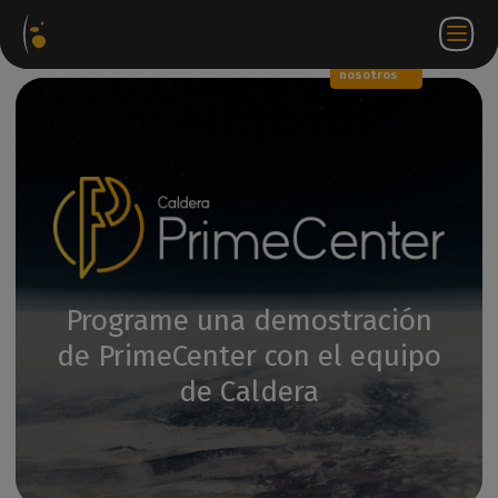
Paquetes
Tienda
Portal
ES
Iniciar
Póngase en
de
web
de
sesión
contacto
software
socios
WorkSpace
con
nosotros
Programe una demostración
de PrimeCenter con el equipo
de Caldera