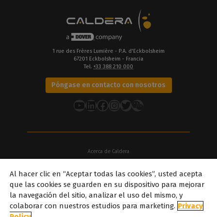
1 rue des Frères Lumière - P.A. d'Eckbolsheim
67201 Eckbolsheim - Francia
Tel.
+33 388 210 000
Póngase en contacto con nosotros
YouTube
LinkedIn
Facebook
Instagram
Twitter
Acerca de Caldera
Nuestras sedes
Al hacer clic en “Aceptar todas las cookies”, usted acepta
Acerca de Dover
que las cookies se guarden en su dispositivo para mejorar
Carreras profesionales
la navegación del sitio, analizar el uso del mismo, y
Socios
colaborar con nuestros estudios para marketing.
Privacy
caldera.com © 2026 — Todos los derechos reservados. Todas las
Policy