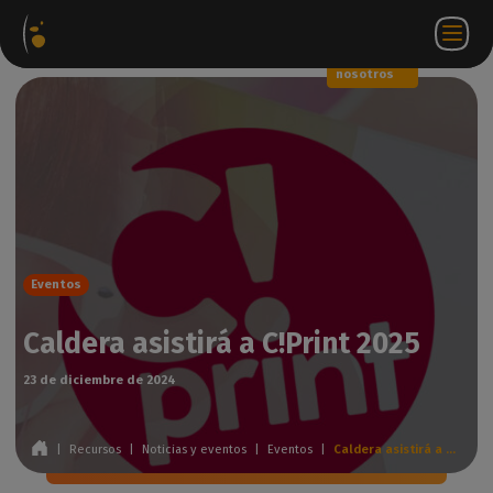
Paquetes
Tienda
Portal
ES
Iniciar
Póngase en
de
web
de
sesión
contacto
software
socios
WorkSpace
con
nosotros
Eventos
Caldera asistirá a C!Print 2025
23 de diciembre de 2024
|
Recursos
|
Noticias y eventos
|
Eventos
|
Caldera asistirá a C!Print 2025