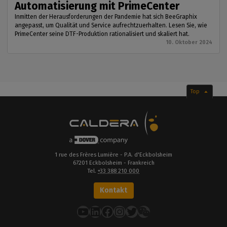
Automatisierung mit PrimeCenter
Inmitten der Herausforderungen der Pandemie hat sich BeeGraphix
angepasst, um Qualität und Service aufrechtzuerhalten. Lesen Sie, wie
PrimeCenter seine DTF-Produktion rationalisiert und skaliert hat.
10. Oktober 2024
Top
1 rue des Frères Lumière - P.A. d'Eckbolsheim
67201 Eckbolsheim - Frankreich
Tel.
+33 388 210 000
Kontakt
YouTube
LinkedIn
Facebook
Instagram
Twitter