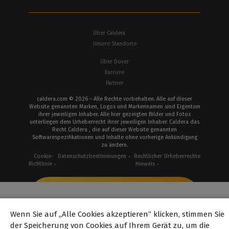
Über Caldera
Unsere Standorte
Über Dover
Karriere
Partner
caldera.com © 2026 – Alle Rechte vorbehalten. Alle auf dieser
Website genannten Marken, Logos und Markennamen sind Eigentum
ihrer jeweiligen Inhaber. Alle hier gezeigten Bilder und Fotos
unterliegen dem Urheberrecht ihrer jeweiligen Inhaber. Caldera das
Recht Caldera , die auf dieser Website genannten
Softwarespezifikationen und Inhalte ohne vorherige Ankündigung
zu ändern.
Cookie-
Datenschutzbestimmungen
Rechtlicher
Urheberrechte
Richtlinie
Hinweis
Wenn Sie auf „Alle Cookies akzeptieren“ klicken, stimmen Sie
der Speicherung von Cookies auf Ihrem Gerät zu, um die