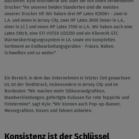
ausführen. Kyle informierte uns über die von ihnen verwendeten
Drucker: "An unseren beiden Standorten sind die meisten
unserer Drucker HP. Wir haben drei HP Latex R2000+ - zwei in
L.A. und einen in Jersey City, zwei HP Latex 3600 (einer in L.A.,
einer in J.C.) und einen HP Latex 3100 in L.A.. Wir haben auch eine
Latex Stitch, eine EFI VUTEK GS5250 und ein Klieverik GTC
Wärmeübertragungssystem in LA, sowie ein komplettes
Sortiment an Endbearbeitungsgeräten - Fräsen, Nähen,
Schweißen und so weiter."
Ein Bereich, in dem das Unternehmen in letzter Zeit gewachsen
ist, ist der Textildruck, insbesondere in Jersey City und im
Nordosten. "Wir machen mehr Silikonrandgrafiken,
Wandverkleidungen, gefertigte Kulissen für rote Teppiche und
Fototermine", sagt Kyle. "Wir können auch Pop-up-Banner,
Messegrafiken, Kissen und Fahnen anbieten.
Konsistenz ist der Schlüssel