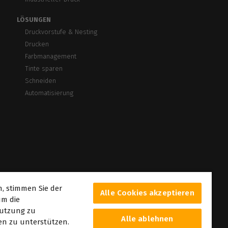
LÖSUNGEN
Druckvorstufe & Nesting
Drucken
Farbmanagement
Tinte sparen
Schneiden
Automatisierung
n, stimmen Sie der
Alle Cookies akzeptieren
um die
nutzung zu
Alle ablehnen
n zu unterstützen.