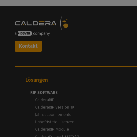
Kontakt
Lösungen
RIP SOFTWARE
CalderaRIP
CalderaRIP Version 19
Jahresabonnements
Unbefristete Lizenzen
CalderaRIP-Module
CalderaConnect REST-API