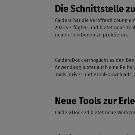
Sportbek
Kompat
Die Schnittstelle z
CalderaRIP-Module
und B
Heimde
Lernen Sie die CalderaRIP-
Caldera hat die Veröffentlichung ei
Module und ihre
Innendek
Unte
leistungsstarken Vorteile
2023 verfügbar und bietet neue To
Peri
Industr
kennen
neuen Funktionen zu profitieren.
Prüfen
Verwalten 
Ihrer 
CalderaConnect
Produktio
Schne
REST-API
Ihre REST-API-Lösung
CalderaDock ermöglicht es den Benut
Anwendung bietet auch eine Reihe v
DTF - DTG RIP SOFTWARE
Tools, driver und Profil-Downloads
Caldera Direct-to-
Film
RIP Software für DTF-Druck
Neue Tools zur Erl
Caldera Direct-to-
Garment
CalderaDock 2.1 bietet neue Werkz
RIP für den DTG-Druck