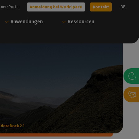
tner-Portal
DE
Anmeldung bei WorkSpace
Kontakt
Anwendungen
Ressourcen
n Sie
Starten Sie mit
Alles von Caldera mit
Caldera
nur einem Konto
it uns in Verbindung,
Unsere Experten helfen Ihnen bei der
Über unser Benutzerportal können Sie
t unseren Experten zu
Auswahl der besten Lösung für Ihre
Ressourcen herunterladen und Ihre
 Ihre kostenlose
Bedürfnisse
Caldera Lösungen verwalten.
arten.
Kontakt
Anmeldung bei WorkSpace
dern
lderaDock 2.1