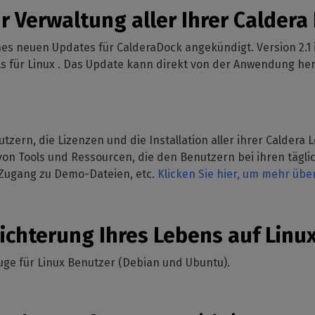
Workflow-Management
leidung
Erhalten Sie unsere
ibilität von Hardware
ur Verwaltung aller Ihrer Calder
Tinte sparen
Nachrichten direkt in Ihre
etriebssystem
SOFTWARE-VERWALTUNG
koration
Reduzieren Sie den
Mailbox
nes neuen Updates für CalderaDock angekündigt. Version 2.1 is
oration drucken
rstützte
CalderaDock
Tintenverbrauch
ols für Linux . Das Update kann direkt von der Anwendung h
pheriegeräte
Verwalten Sie alle Ihre
ieller Druck
Schneiden
Caldera Lösungen
 Sie die Kompatibilität
Sie Ihre industrielle
Verwalten von Druck-zu-
Drucker und
n
EISENWARE
Schneide-Workflows
idegeräte
DELL Computer
Automatisierung
zern, die Lizenzen und die Installation aller ihrer Caldera 
Vorinstallierte RIP Stationen
Rationalisieren Sie Ihre
on Tools und Ressourcen, die den Benutzern bei ihren tägl
für eine einfache Einrichtung
Produktion
, Zugang zu Demo-Dateien, etc.
Klicken Sie hier, um mehr übe
Spektralphotometer
Farbmessgeräte
eichterung Ihres Lebens auf Linu
euge für Linux Benutzer (Debian und Ubuntu).