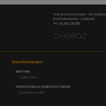
1 rue des Frères Lumière - P.A. d'Eckbo
67201 Eckbolsheim - Frankreich
Tel.
+33 388 210 000
YouTube
LinkedIn
Facebook
Instagram
Twitter
Dienstleistungen
WARTUNG
CalderaCare
PROFESSIONELLE DIENSTLEISTUNGEN
Ausbildung Center