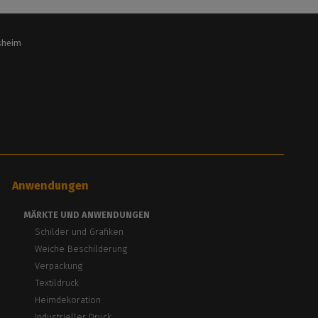
lsheim
Anwendungen
MÄRKTE UND ANWENDUNGEN
Schilder und Grafiken
Weiche Beschilderung
Verpackung
Textildruck
Heimdekoration
Industrieller Druck