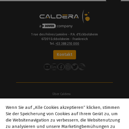
1 rue des Frères Lumière - P.A. d'Eckbolsheim
67201 Eckbolsheim - Frankreich
Tel.
+33 388 210 000
Kontakt
YouTube
LinkedIn
Facebook
Instagram
Twitter
Über Caldera
Unsere Standorte
Wenn Sie auf „Alle Cookies akzeptieren“ klicken, stimmen
Über Dover
Sie der Speicherung von Cookies auf Ihrem Gerät zu, um
Karriere
die Websitenavigation zu verbessern, die Websitenutzung
Partner
zu analysieren und unsere Marketingbemühungen zu