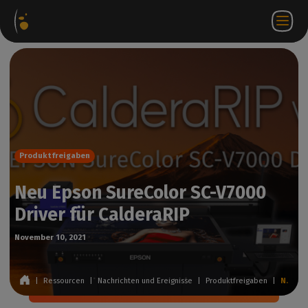
ware-
Internetshop
Partner-
DE
Anmeldung
Kontakt
te
Portal
bei
WorkSpace
Produktfreigaben
Neu Epson SureColor SC-V7000
Driver für CalderaRIP
November 10, 2021
|
Ressourcen
|
Nachrichten und Ereignisse
|
Produktfreigaben
|
Neu Epson SureColor SC-V7000 Driver für CalderaRIP