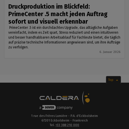
Druckproduktion im Blickfeld:
PrimeCenter .5 macht jeden Auftrag
sofort und visuell erkennbar
PrimeCenter .5 ist ein durchdachtes Upgrade, das alltägliche Aufgaben
vereinfacht, indem es Zeit spart, Stress reduziert und einen intuitiveren
und besser handhabbaren Arbeitsablauf für Fachleute bietet, die täglich
auf präzise technische Informationen angewiesen sind, um ihre Aufträge
zu verfolgen.
6. Januar 2026
Top
1 rue des Frères Lumière - P.A. d'Eckbolsheim
67201 Eckbolsheim - Frankreich
Tel.
+33 388 210 000