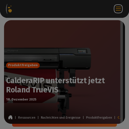
ware-
Internetshop
Partner-
DE
Anmeldung
Kontakt
te
Portal
bei
WorkSpace
Produktfreigaben
CalderaRIP unterstützt jetzt
Roland TrueVIS
18. Dezember 2025
|
Ressourcen
|
Nachrichten und Ereignisse
|
Produktfreigaben
|
CalderaRIP unterstützt jetzt Roland TrueVIS