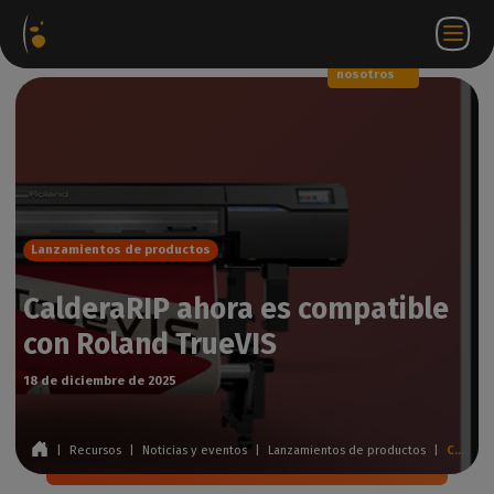
Paquetes
Tienda
Portal
ES
Iniciar
Póngase en
de
web
de
sesión
contacto
software
socios
WorkSpace
con
nosotros
Lanzamientos de productos
CalderaRIP ahora es compatible
con Roland TrueVIS
18 de diciembre de 2025
|
Recursos
|
Noticias y eventos
|
Lanzamientos de productos
|
CalderaRIP ahora es compatible con Roland TrueVIS