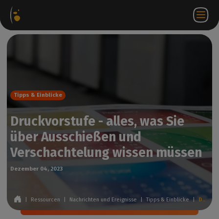
ware-
Internetshop
Partner-
DE
Anmeldung
Kontakt
te
Portal
bei
WorkSpace
Tipps & Einblicke
Druckvorstufe - alles, was Sie
über Ausschießen und
Verschachtelung wissen müssen
Dezember 04, 2023
|
Ressourcen
|
Nachrichten und Ereignisse
|
Tipps & Einblicke
|
Druckvorstufe - alles, was Sie über Ausschießen und Verschachtelung wissen müssen