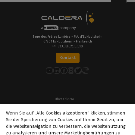
1 rue des Frères Lumière - P.A. d'Eckbolsheim
67201 Eckbolsheim - Frankreich
Tel.
+33 388 210 000
Kontakt
YouTube
LinkedIn
Facebook
Instagram
Twitter
Über Caldera
Unsere Standorte
Wenn Sie auf „Alle Cookies akzeptieren“ klicken, stimmen
Über Dover
Sie der Speicherung von Cookies auf Ihrem Gerät zu, um
Karriere
die Websitenavigation zu verbessern, die Websitenutzung
Partner
zu analysieren und unsere Marketingbemühungen zu