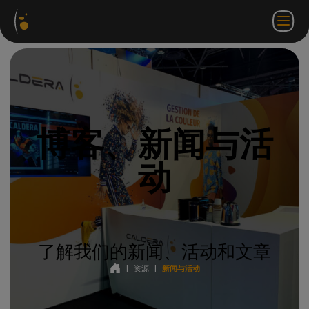
软件
网络
合作伙伴门
ZH
登录
联系
包
商店
户网站
WorkSpace
我们
博客、新闻与活
动
了解我们的新闻、活动和文章
|
资源
|
新闻与活动