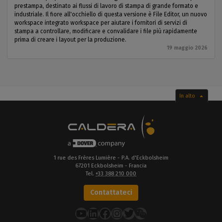
prestampa, destinato ai flussi di lavoro di stampa di grande formato e
industriale. Il fiore all'occhiello di questa versione è File Editor, un nuovo
workspace integrato workspace per aiutare i fornitori di servizi di
stampa a controllare, modificare e convalidare i file più rapidamente
prima di creare i layout per la produzione.
19 maggio 2026
In alto
1 rue des Frères Lumière - P.A. d'Eckbolsheim
67201 Eckbolsheim - Francia
Tel.
+33 388 210 000
Contattateci
YouTube
LinkedIn
Facebook
Instagram
Twitter