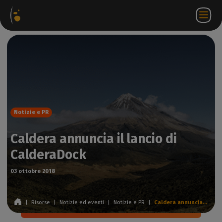
hetti
Negozio
Portale
IT
Accedi a
Contattateci
ware
web
partner
WorkSpace
Notizie e PR
Caldera annuncia il lancio di
CalderaDock
03 ottobre 2018
|
Risorse
|
Notizie ed eventi
|
Notizie e PR
|
Caldera annuncia il lancio di CalderaDock