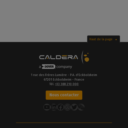
Haut de la page
1 rue des Frères Lumière - P.A. d’Eckbolsheim
67201 Eckbolsheim - France
Tél.
+33 388 210 000
Nous contacter
YouTube
LinkedIn
Facebook
Instagram
Twitter