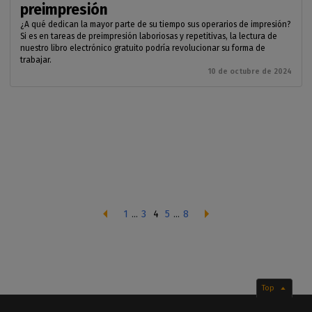
preimpresión
¿A qué dedican la mayor parte de su tiempo sus operarios de impresión?
Si es en tareas de preimpresión laboriosas y repetitivas, la lectura de
nuestro libro electrónico gratuito podría revolucionar su forma de
trabajar.
10 de octubre de 2024
1
...
3
4
5
...
8
Top