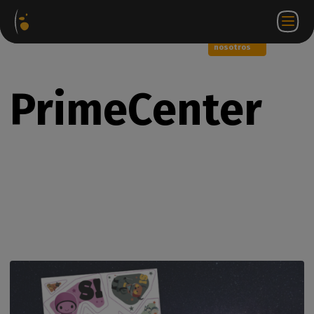
Paquetes
Tienda
Portal
ES
Iniciar
Póngase en
de
web
de
sesión
contacto
software
socios
WorkSpace
con
nosotros
PrimeCenter