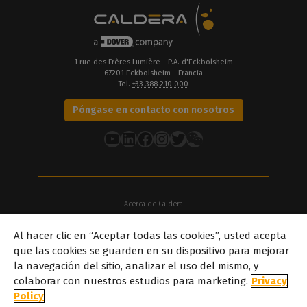
1 rue des Frères Lumière - P.A. d'Eckbolsheim
67201 Eckbolsheim - Francia
Tel.
+33 388 210 000
Póngase en contacto con nosotros
YouTube
LinkedIn
Facebook
Instagram
Twitter
Acerca de Caldera
Nuestras sedes
Al hacer clic en “Aceptar todas las cookies”, usted acepta
Acerca de Dover
que las cookies se guarden en su dispositivo para mejorar
Carreras profesionales
la navegación del sitio, analizar el uso del mismo, y
Socios
colaborar con nuestros estudios para marketing.
Privacy
caldera.com © 2026 — Todos los derechos reservados. Todas las
Policy
marcas comerciales, logotipos y nombres de marcas mencionados