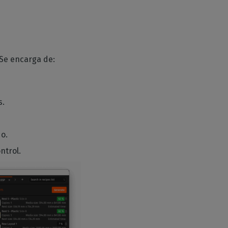
 Se encarga de:
s.
do.
ontrol.