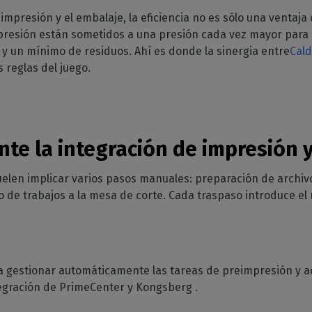
GESTIÓN DE SOFTWARE
y ropa deportiva
Ahorro de tinta
 de RIP
a impresión y el embalaje, la eficiencia no es sólo una ventaj
féricos
padas
CalderaDock
Boletín
Reducir el consumo de tinta
presión están sometidos a una presión cada vez mayor para o
atibles
raRIP
Gestione todas sus
Reciba nuestras noticias
ración del hogar
Corte
y un mínimo de residuos. Ahí es donde la sinergia entre
ebe la compatibilidad
Cal
os
soluciones Caldera
directamente en su buzón
ción interior impresa
 impresoras y
otentes
Gestione los flujos de
 reglas del juego.
doras
HARDWARE
trabajo de impresión a corte
esión industrial
DELL ordenadores
ne su producción
Automatización
ial
Estaciones RIP preinstaladas
ct
Racionalice su producción
para facilitar la configuración
T
te la integración de impresión y
Espectrofotómetros
ARE
Instrumentos de medición
 suelen implicar varios pasos manuales: preparación de archi
o al
del color
ío de trabajos a la mesa de corte. Cada traspaso introduce el 
impresión
o a la
iera gestionar automáticamente las tareas de preimpresión y 
tegración de PrimeCenter y Kongsberg .
impresión