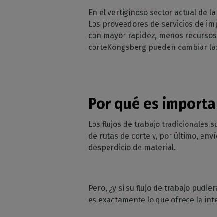
Moda 
Licencias perpetuas
En el vertiginoso sector actual de l
Peri
estam
Los proveedores de servicios de im
comp
Módulos Calde
Deco
con mayor rapidez, menos recursos 
Compru
Conozca los módul
Decora
de sus
CalderaRIP y sus p
corteKongsberg pueden cambiar las
corta
ventajas
Impr
API REST de
Gestio
industr
CalderaConne
Su solución API RES
Por qué es importan
DTF - DTG RIP SOFTW
Los flujos de trabajo tradicionales
Caldera Direct
de rutas de corte y, por último, env
cine
desperdicio de material.
RIP software para 
DTF
Caldera Direct
Pero, ¿y si su flujo de trabajo pud
prenda
es exactamente lo que ofrece la in
Software RIP para 
DTG