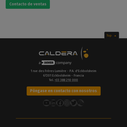
Contacto de ventas
Top
1 rue des Frères Lumière - P.A. d'Eckbolsheim
67201 Eckbolsheim - Francia
Tel.
+33 388 210 000
Póngase en contacto con nosotros
YouTube
LinkedIn
Facebook
Instagram
Twitter