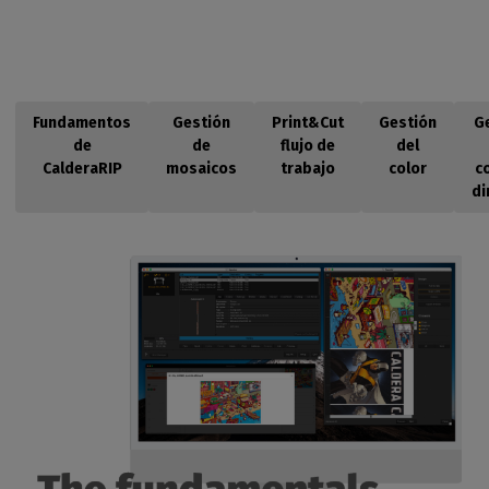
Fundamentos
Gestión
Print&Cut
Gestión
G
de
de
flujo de
del
CalderaRIP
mosaicos
trabajo
color
c
di