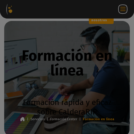
Paquetes
Tienda
Portal
ES
Iniciar
Póngase en
de
web
de
sesión
contacto
software
socios
WorkSpace
con
nosotros
Formación en
línea
Formación rápida y eficaz
sobre CalderaRIP
|
Servicios
|
Formación Center
|
Formación en línea