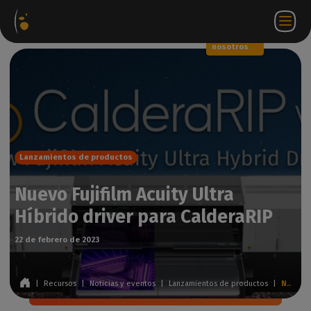
Paquetes
Tienda
Portal
ES
Iniciar
Póngase en
de
web
de
sesión
contacto
software
socios
WorkSpace
con
nosotros
Lanzamientos de productos
Nuevo Fujifilm Acuity Ultra
Híbrido driver para CalderaRIP
22 de febrero de 2023
|
Recursos
|
Noticias y eventos
|
Lanzamientos de productos
|
Nuevo Fujifilm Acuity Ultra Híbrido driver para CalderaRIP