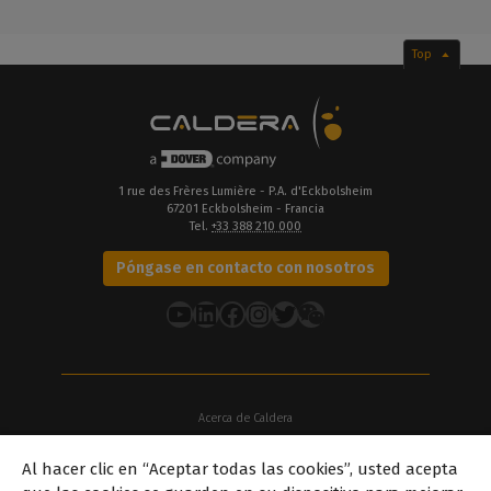
Top
1 rue des Frères Lumière - P.A. d'Eckbolsheim
67201 Eckbolsheim - Francia
Tel.
+33 388 210 000
Póngase en contacto con nosotros
YouTube
LinkedIn
Facebook
Instagram
Twitter
Acerca de Caldera
Nuestras sedes
Al hacer clic en “Aceptar todas las cookies”, usted acepta
Acerca de Dover