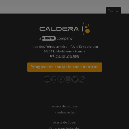
Top
1 rue des Frères Lumière - P.A. d'Eckbolsheim
67201 Eckbolsheim - Francia
Tel.
+33 388 210 000
Póngase en contacto con nosotros
YouTube
LinkedIn
Facebook
Instagram
Twitter
Acerca de Caldera
Nuestras sedes
Acerca de Dover
Carreras profesionales