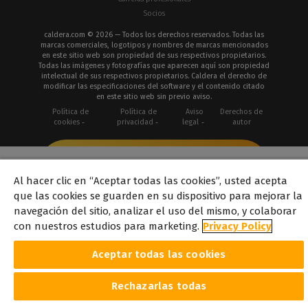
Socios
caldera.com © 2026 — Todos los derechos reservados. Todas las
marcas comerciales, logotipos y nombres de marcas mencionados
en este sitio web son propiedad de sus respectivos propietarios.
Todas las imágenes y fotografías que aparecen aquí son propiedad
intelectual de sus respectivos propietarios. Caldera el derecho de
modificar las especificaciones del software y el contenido citado
en este sitio web sin previo aviso.
Política de
Política de
Aviso
Derechos de
cookies
privacidad
legal
autor
Al hacer clic en “Aceptar todas las cookies”, usted acepta
que las cookies se guarden en su dispositivo para mejorar la
navegación del sitio, analizar el uso del mismo, y colaborar
con nuestros estudios para marketing.
Privacy Policy
Aceptar todas las cookies
Rechazarlas todas