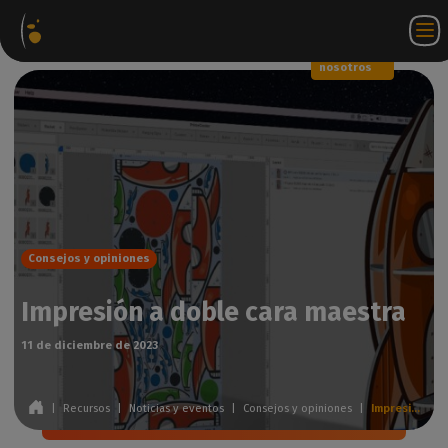
Paquetes
Tienda
Portal
ES
Iniciar
Póngase en
de
web
de
sesión
contacto
software
socios
WorkSpace
con
nosotros
Consejos y opiniones
Impresión a doble cara maestra
11 de diciembre de 2023
|
Recursos
|
Noticias y eventos
|
Consejos y opiniones
|
Impresión a doble cara maestra