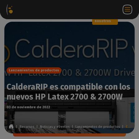
Paquetes
Tienda
Portal
ES
Iniciar
Póngase en
de
web
de
sesión
contacto
software
socios
WorkSpace
con
nosotros
Lanzamientos de productos
CalderaRIP es compatible con los
nuevos HP Latex 2700 & 2700W
03 de noviembre de 2022
|
Recursos
|
Noticias y eventos
|
Lanzamientos de productos
|
CalderaRIP es compatible con los nuevos HP Latex 2700 & 2700W