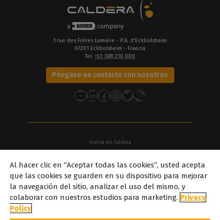
1 rue des Frères Lumière - P.A. d'Eckbolsheim
67201 Eckbolsheim - Francia
Tel.
+33 388 210 000
Póngase en contacto con nosotros
YouTube
LinkedIn
Facebook
Instagram
Twitter
Acerca de Caldera
Nuestras sedes
Al hacer clic en “Aceptar todas las cookies”, usted acepta
Acerca de Dover
que las cookies se guarden en su dispositivo para mejorar
Carreras profesionales
la navegación del sitio, analizar el uso del mismo, y
Socios
colaborar con nuestros estudios para marketing.
Privacy
caldera.com © 2026 — Todos los derechos reservados. Todas las
Policy
marcas comerciales, logotipos y nombres de marcas mencionados