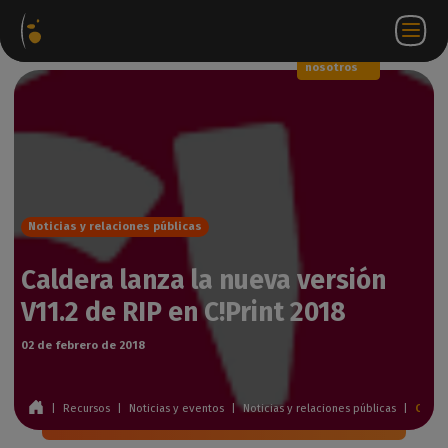
Paquetes
Tienda
Portal
ES
Iniciar
Póngase en
de
web
de
sesión
contacto
software
socios
WorkSpace
con
nosotros
Noticias y relaciones públicas
Caldera lanza la nueva versión
V11.2 de RIP en C!Print 2018
02 de febrero de 2018
|
Recursos
|
Noticias y eventos
|
Noticias y relaciones públicas
|
Caldera lanza la nueva versión V11.2 de RIP en C!Print 2018