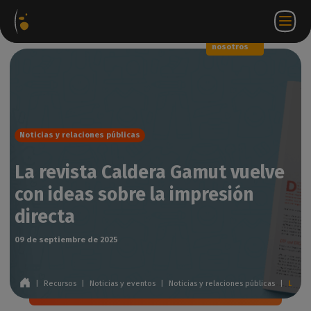
Paquetes
Tienda
Portal
ES
Iniciar
Póngase en
de
web
de
sesión
contacto
software
socios
WorkSpace
con
nosotros
Noticias y relaciones públicas
La revista Caldera Gamut vuelve
con ideas sobre la impresión
directa
09 de septiembre de 2025
|
Recursos
|
Noticias y eventos
|
Noticias y relaciones públicas
|
La revista Caldera Gamut vuelve con ideas sobre la impresión directa