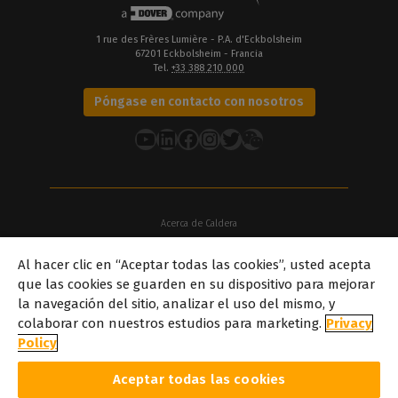
1 rue des Frères Lumière - P.A. d'Eckbolsheim
67201 Eckbolsheim - Francia
Tel.
+33 388 210 000
Póngase en contacto con nosotros
YouTube
LinkedIn
Facebook
Instagram
Twitter
Acerca de Caldera
Nuestras sedes
Al hacer clic en “Aceptar todas las cookies”, usted acepta
Acerca de Dover
que las cookies se guarden en su dispositivo para mejorar
Carreras profesionales
la navegación del sitio, analizar el uso del mismo, y
Socios
colaborar con nuestros estudios para marketing.
Privacy
caldera.com © 2026 — Todos los derechos reservados. Todas las
Policy
marcas comerciales, logotipos y nombres de marcas mencionados
en este sitio web son propiedad de sus respectivos propietarios.
Aceptar todas las cookies
Todas las imágenes y fotografías que aparecen aquí son propiedad
intelectual de sus respectivos propietarios. Caldera el derecho de