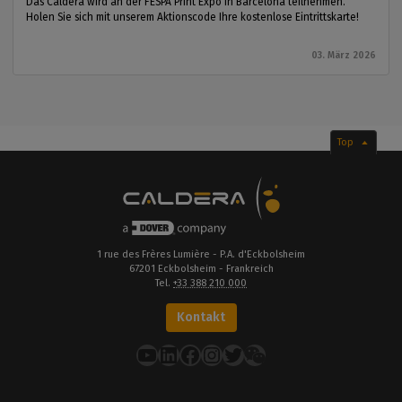
Das Caldera wird an der FESPA Print Expo in Barcelona teilnehmen.
Holen Sie sich mit unserem Aktionscode Ihre kostenlose Eintrittskarte!
03. März 2026
Top
1 rue des Frères Lumière - P.A. d'Eckbolsheim
67201 Eckbolsheim - Frankreich
Tel.
+33 388 210 000
Kontakt
YouTube
LinkedIn
Facebook
Instagram
Twitter