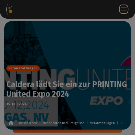
ware-
Internetshop
Partner-
DE
Anmeldung
Kontakt
te
Portal
bei
WorkSpace
Veranstaltungen
Caldera lädt Sie ein zur PRINTING
United Expo 2024
15. Juli 2024
|
Ressourcen
|
Nachrichten und Ereignisse
|
Veranstaltungen
|
Caldera lädt Sie ein zur PRINTING United Expo 2024