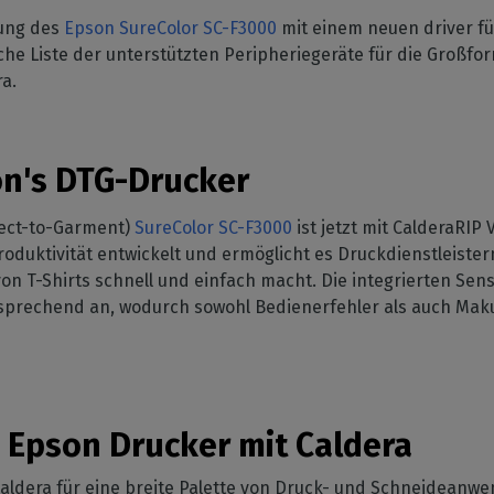
Workflow-Management
leidung
Erhalten Sie unsere
ibilität von Hardware
zung des
Epson SureColor SC-F3000
mit einem neuen driver fü
Tinte sparen
Nachrichten direkt in Ihre
etriebssystem
SOFTWARE-VERWALTUNG
koration
che Liste der unterstützten Peripheriegeräte für die Großfo
Reduzieren Sie den
Mailbox
oration drucken
ra.
rstützte
CalderaDock
Tintenverbrauch
pheriegeräte
Verwalten Sie alle Ihre
ieller Druck
Schneiden
Caldera Lösungen
 Sie die Kompatibilität
Sie Ihre industrielle
Verwalten von Druck-zu-
Drucker und
n
EISENWARE
Schneide-Workflows
on's DTG-Drucker
idegeräte
DELL Computer
Automatisierung
rect-to-Garment)
SureColor SC-F3000
ist jetzt mit CalderaRIP
Vorinstallierte RIP Stationen
Rationalisieren Sie Ihre
für eine einfache Einrichtung
Produktion
roduktivität entwickelt und ermöglicht es Druckdienstleister
von T-Shirts schnell und einfach macht. Die integrierten Se
Spektralphotometer
sprechend an, wodurch sowohl Bedienerfehler als auch Maku
Farbmessgeräte
n Epson Drucker mit Caldera
ldera für eine breite Palette von Druck- und Schneideanwen