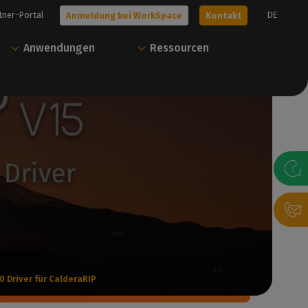
tner-Portal
DE
Anmeldung bei WorkSpace
Kontakt
Anwendungen
Ressourcen
n Sie
Starten Sie mit
Alles von Caldera mit
Caldera
nur einem Konto
it uns in Verbindung,
Unsere Experten helfen Ihnen bei der
Über unser Benutzerportal können Sie
t unseren Experten zu
Auswahl der besten Lösung für Ihre
Ressourcen herunterladen und Ihre
 Ihre kostenlose
Bedürfnisse
Caldera Lösungen verwalten.
arten.
Kontakt
Anmeldung bei WorkSpace
dern
 Driver für CalderaRIP