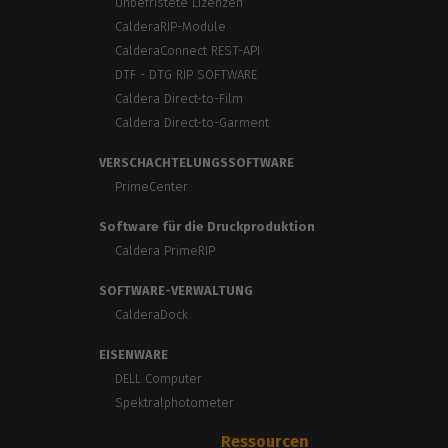
Unbefristete Lizenzen
CalderaRIP-Module
CalderaConnect REST-API
DTF - DTG RIP SOFTWARE
Caldera Direct-to-Film
Caldera Direct-to-Garment
VERSCHACHTELUNGSSOFTWARE
PrimeCenter
Software für die Druckproduktion
Caldera PrimeRIP
SOFTWARE-VERWALTUNG
CalderaDock
EISENWARE
DELL Computer
Spektralphotometer
Ressourcen