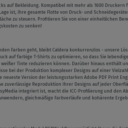
ks auf Bekleidung. Kompatibel mit mehr als 1600 Druckern fü
Lage ist, Ihre gesamte Flotte von Druck- und Schneidegeräte
äche zu steuern. Profitieren Sie von einer einheitlichen Be
ngskosten zu senken!
den Farben geht, bleibt Caldera konkurrenzlos - unsere Lös
ck auf farbige T-Shirts zu optimieren, so dass Sie lebendig
n weißer Tinte reduzieren können. Darüber hinaus enthält u
se bei der Produktion komplexer Designs auf einer Vielzah
e neueste Version der leistungsstarken Adobe PDF Print Eng
ne zuverlässige Reproduktion Ihrer Designs auf jeder Oberfl
EasyMedia integriert ist, macht die ICC-Profilierung und den
n Anwendern, gleichmäßige Farbverläufe und kohärente Ergebn