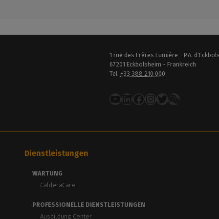
1 rue des Frères Lumière - P.A. d'Eckbo
67201 Eckbolsheim - Frankreich
Tel.
+33 388 210 000
YouTube
LinkedIn
Facebook
Instagram
Twitter
Dienstleistungen
WARTUNG
CalderaCare
PROFESSIONELLE DIENSTLEISTUNGEN
Ausbildung Center