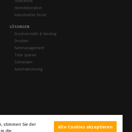
Textildruck
Heimdekoration
Industrieller Druck
LÖSUNGEN
Druckvorstufe & Nesting
Drucken
Farbmanagement
Tinte sparen
Schneiden
Automatisierung
n, stimmen Sie der
Alle Cookies akzeptieren
um die