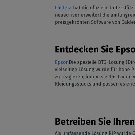
Sportbek
Kompat
Caldera
hat die offizielle Unterstüt
CalderaRIP-Module
und B
Heimde
neuedriver erweitert die umfangrei
Lernen Sie die CalderaRIP-
Module und ihre
Innendek
preisgekrönten Software von Calde
Unte
leistungsstarken Vorteile
Peri
Industr
kennen
Prüfen
Verwalten 
Ihrer 
CalderaConnect
Produktio
Entdecken Sie Eps
Schne
REST-API
Ihre REST-API-Lösung
Epson
Die spezielle DTG-Lösung (Di
DTF - DTG RIP SOFTWARE
vielseitige Lösung wurde für hohe P
zu reagieren, indem sie das Laden 
Caldera Direct-to-
Kleidungsstücks und passen es ent
Film
RIP Software für DTF-Druck
Caldera Direct-to-
Garment
RIP für den DTG-Druck
Betreiben Sie Ihre
Als umfassende Lösung RIP wurde Ca