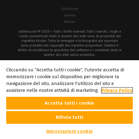
Circa Dover
Carriera
Partner
caldera.com © 2026 — Tutti i diritti riservati. Tutti i marchi, i loghi e
i nomi commerciali citati in questo sito web sono di proprietà dei
rispettivi titolari. Tutte le immagini e le fotografie qui riportate
sono protette dal copyright dei rispettivi proprietari. Caldera il
diritto di modificare le specifiche del software e i contenuti citati in
questo sito web senza preavviso.
Informativa sui
Informativa sulla
Avviso
Diritti
cookie
privacy
legale
d'autore
Cliccando su “Accetta tutti i cookie”, l'utente accetta di
memorizzare i cookie sul dispositivo per migliorare la
navigazione del sito, analizzare l'utilizzo del sito e
assistere nelle nostre attività di marketing.
Privacy Policy
Accetta tutti i cookie
Rifiuta tutti
Impostazioni cookie