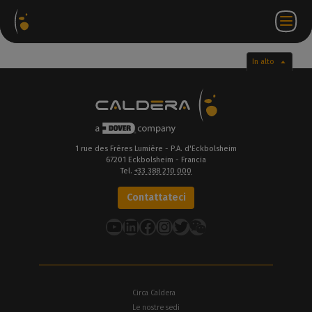
hetti
Negozio
Portale
IT
Accedi a
Contattateci
ware
web
partner
WorkSpace
In alto
1 rue des Frères Lumière - P.A. d'Eckbolsheim
67201 Eckbolsheim - Francia
Tel.
+33 388 210 000
Contattateci
YouTube
LinkedIn
Facebook
Instagram
Twitter
Circa Caldera
Le nostre sedi