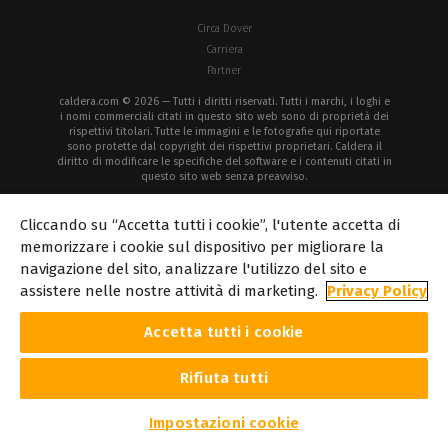
Circa Dover
Carriera
Partner
caldera.com © 2026 — Tutti i diritti riservati. Tutti i marchi, i loghi e
i nomi commerciali citati in questo sito web sono di proprietà dei
rispettivi titolari. Tutte le immagini e le fotografie qui riportate
sono protette dal copyright dei rispettivi proprietari. Caldera il
diritto di modificare le specifiche del software e i contenuti citati in
questo sito web senza preavviso.
Informativa sui
Informativa sulla
Avviso
Diritti
cookie
privacy
legale
d'autore
Cliccando su “Accetta tutti i cookie”, l'utente accetta di
memorizzare i cookie sul dispositivo per migliorare la
navigazione del sito, analizzare l'utilizzo del sito e
assistere nelle nostre attività di marketing.
Privacy Policy
Accetta tutti i cookie
Rifiuta tutti
Impostazioni cookie