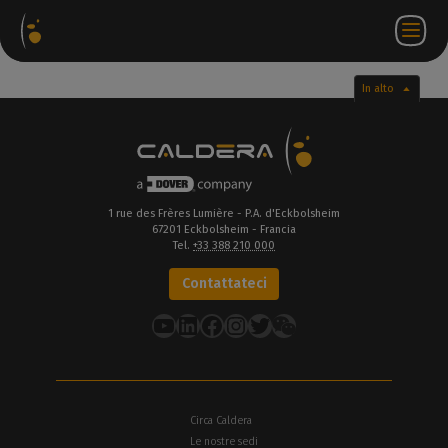
hetti
Negozio
Portale
IT
Accedi a
Contattateci
ware
web
partner
WorkSpace
In alto
1 rue des Frères Lumière - P.A. d'Eckbolsheim
67201 Eckbolsheim - Francia
Tel.
+33 388 210 000
Contattateci
YouTube
LinkedIn
Facebook
Instagram
Twitter
Circa Caldera
Le nostre sedi