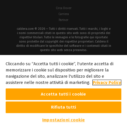
Circa Dover
Carriera
Partner
caldera.com © 2026 — Tutti i diritti riservati. Tutti i marchi, i loghi e
i nomi commerciali citati in questo sito web sono di proprietà dei
rispettivi titolari. Tutte le immagini e le fotografie qui riportate
sono protette dal copyright dei rispettivi proprietari. Caldera il
diritto di modificare le specifiche del software e i contenuti citati in
questo sito web senza preavviso.
Informativa sui
Informativa sulla
Avviso
Diritti
cookie
privacy
legale
d'autore
Cliccando su “Accetta tutti i cookie”, l'utente accetta di
memorizzare i cookie sul dispositivo per migliorare la
navigazione del sito, analizzare l'utilizzo del sito e
assistere nelle nostre attività di marketing.
Privacy Policy
Accetta tutti i cookie
Rifiuta tutti
Impostazioni cookie