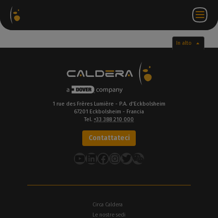
hetti
Negozio
Portale
IT
Accedi a
Contattateci
ware
web
partner
WorkSpace
In alto
1 rue des Frères Lumière - P.A. d'Eckbolsheim
67201 Eckbolsheim - Francia
Tel.
+33 388 210 000
Contattateci
YouTube
LinkedIn
Facebook
Instagram
Twitter
Circa Caldera
Le nostre sedi