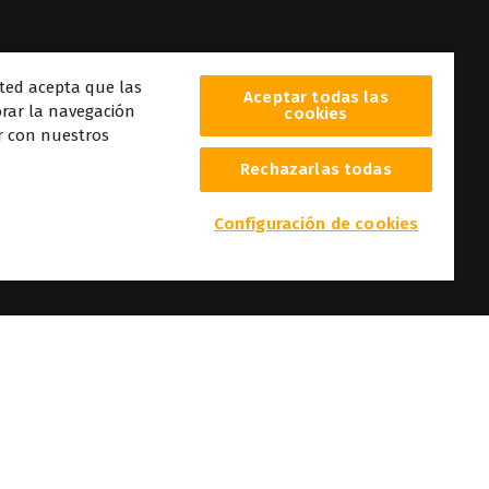
sted acepta que las
Aceptar todas las
orar la navegación
cookies
ar con nuestros
Rechazarlas todas
a
s
Configuración de cookies
onales