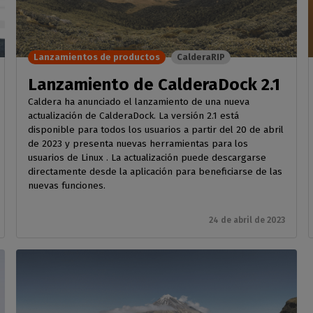
GESTIÓN DE SOFTWARE
y ropa deportiva
Ahorro de tinta
 de RIP
féricos
padas
CalderaDock
Boletín
Reducir el consumo de tinta
atibles
raRIP
Gestione todas sus
Reciba nuestras noticias
ración del hogar
Corte
ebe la compatibilidad
os
soluciones Caldera
directamente en su buzón
Lanzamientos de productos
CalderaRIP
ción interior impresa
 impresoras y
otentes
Gestione los flujos de
doras
HARDWARE
trabajo de impresión a corte
Lanzamiento de CalderaDock 2.1
esión industrial
DELL ordenadores
Caldera ha anunciado el lanzamiento de una nueva
ne su producción
Automatización
actualización de CalderaDock. La versión 2.1 está
ial
Estaciones RIP preinstaladas
ct
Racionalice su producción
disponible para todos los usuarios a partir del 20 de abril
para facilitar la configuración
T
de 2023 y presenta nuevas herramientas para los
Espectrofotómetros
usuarios de Linux . La actualización puede descargarse
ARE
directamente desde la aplicación para beneficiarse de las
Instrumentos de medición
o al
nuevas funciones.
del color
impresión
24 de abril de 2023
o a la
impresión