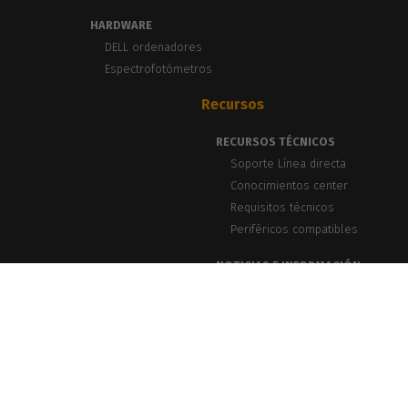
HARDWARE
DELL ordenadores
Espectrofotómetros
Recursos
RECURSOS TÉCNICOS
Soporte Línea directa
Conocimientos center
Requisitos técnicos
Periféricos compatibles
NOTICIAS E INFORMACIÓN
Blog, Noticias y Eventos
Casos de éxito
Seminarios web PrintLab
Boletín