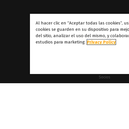
Al hacer clic en “Aceptar todas las cookies”, u
cookies se guarden en su dispositivo para mej
Acerca de
del sitio, analizar el uso del mismo, y colabor
estudios para marketing.
Privacy Policy
Acerca de Calder
Nuestras sede
Acerca de Dover
Carreras profesi
Socios