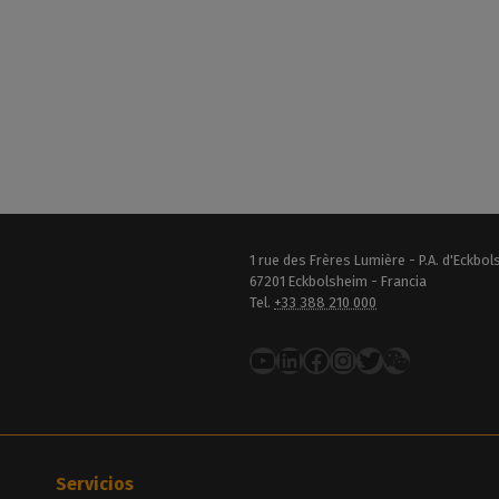
1 rue des Frères Lumière - P.A. d'Eckbo
67201 Eckbolsheim - Francia
Tel.
+33 388 210 000
YouTube
LinkedIn
Facebook
Instagram
Twitter
Servicios