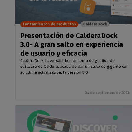
Moda 
Licencias perpetuas
Peri
estam
comp
Módulos Calde
Deco
Compru
Conozca los módul
Lanzamientos de productos
CalderaDock
Decora
de sus
CalderaRIP y sus p
corta
ventajas
Presentación de CalderaDock
Impr
3.0- A gran salto en experiencia
API REST de
Gestio
industr
CalderaConne
de usuario y eficacia
Su solución API RES
CalderaDock, la versátil herramienta de gestión de
software de Caldera, acaba de dar un salto de gigante con
DTF - DTG RIP SOFTW
su última actualización, la versión 3.0.
Caldera Direct
cine
RIP software para 
04 de septiembre de 2023
DTF
Caldera Direct
prenda
Software RIP para 
DTG