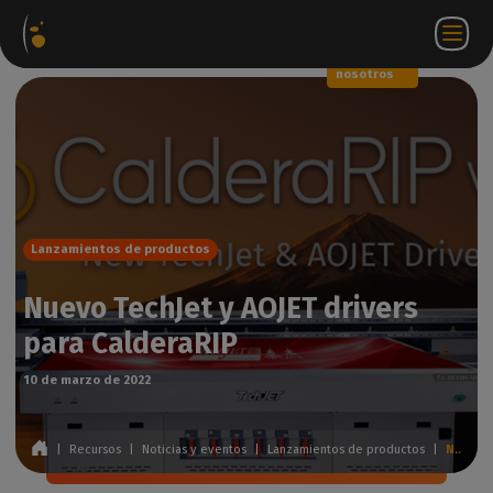
Paquetes
Tienda
Portal
ES
Iniciar
Póngase en
de
web
de
sesión
contacto
software
socios
WorkSpace
con
nosotros
Lanzamientos de productos
Nuevo TechJet y AOJET drivers
para CalderaRIP
10 de marzo de 2022
|
Recursos
|
Noticias y eventos
|
Lanzamientos de productos
|
Nuevo TechJet y AOJET drivers para CalderaRIP