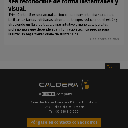
sea reconocible de forma instantánea y
visual.
PrimeCenter .5 es una actualización cuidadosamente diseñada para
facilitar las tareas cotidianas, ahorrando tiempo, reduciendo el estrés y
ofreciendo un flujo de trabajo más intuitivo y manejable para los
profesionales que dependen de información técnica precisa para
realizar un seguimiento diario de sus trabajos.
6 de enero de 2026
Top
1 rue des Frères Lumière - P.A. d'Eckbolsheim
67201 Eckbolsheim - Francia
Tel.
+33 388 210 000
Póngase en contacto con nosotros