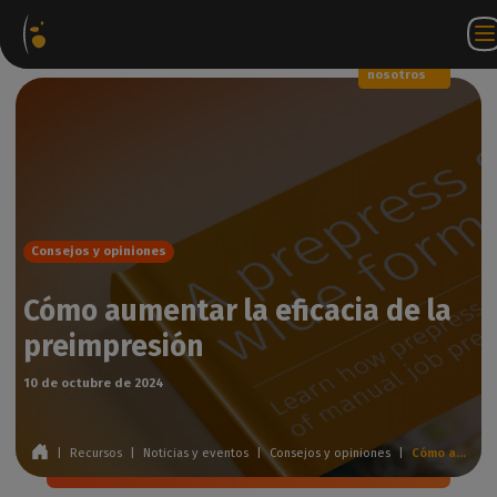
Paquetes
Tienda
Portal
ES
Iniciar
Póngase en
de
web
de
sesión
contacto
software
socios
WorkSpace
con
nosotros
Consejos y opiniones
Cómo aumentar la eficacia de la
preimpresión
10 de octubre de 2024
|
Recursos
|
Noticias y eventos
|
Consejos y opiniones
|
Cómo aumentar la eficacia de la preimpresión