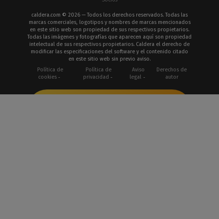
caldera.com © 2026 — Todos los derechos reservados. Todas las
marcas comerciales, logotipos y nombres de marcas mencionados
en este sitio web son propiedad de sus respectivos propietarios.
Todas las imágenes y fotografías que aparecen aquí son propiedad
intelectual de sus respectivos propietarios. Caldera el derecho de
modificar las especificaciones del software y el contenido citado
en este sitio web sin previo aviso.
Política de
Política de
Aviso
Derechos de
cookies
privacidad
legal
autor