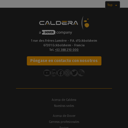
Top
1 rue des Frères Lumière - P.A. d'Eckbolsheim
67201 Eckbolsheim - Francia
Tel.
+33 388 210 000
Póngase en contacto con nosotros
YouTube
LinkedIn
Facebook
Instagram
Twitter
Acerca de Caldera
Nuestras sedes
Acerca de Dover
Carreras profesionales
Socios