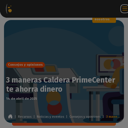
Paquetes
Tienda
Portal
ES
Iniciar
Póngase en
de
web
de
sesión
contacto
software
socios
WorkSpace
con
nosotros
Consejos y opiniones
3 maneras Caldera PrimeCenter
te ahorra dinero
14 de abril de 2025
|
Recursos
|
Noticias y eventos
|
Consejos y opiniones
|
3 maneras Caldera PrimeCenter te ahorra dinero