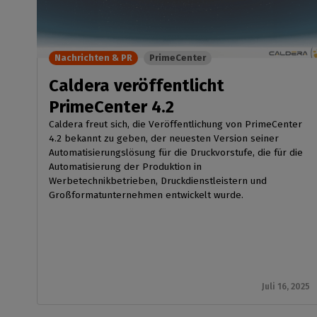
Sportbek
Kompat
CalderaRIP-Module
und B
Heimde
Lernen Sie die CalderaRIP-
Module und ihre
Innendek
Unte
Nachrichten & PR
PrimeCenter
leistungsstarken Vorteile
Peri
Industr
kennen
Caldera veröffentlicht
Prüfen
Verwalten 
Ihrer 
CalderaConnect
PrimeCenter 4.2
Produktio
Schne
REST-API
Caldera freut sich, die Veröffentlichung von PrimeCenter
Ihre REST-API-Lösung
4.2 bekannt zu geben, der neuesten Version seiner
Automatisierungslösung für die Druckvorstufe, die für die
DTF - DTG RIP SOFTWARE
Automatisierung der Produktion in
Werbetechnikbetrieben, Druckdienstleistern und
Caldera Direct-to-
Großformatunternehmen entwickelt wurde.
Film
RIP Software für DTF-Druck
Caldera Direct-to-
Garment
RIP für den DTG-Druck
Juli 16, 2025