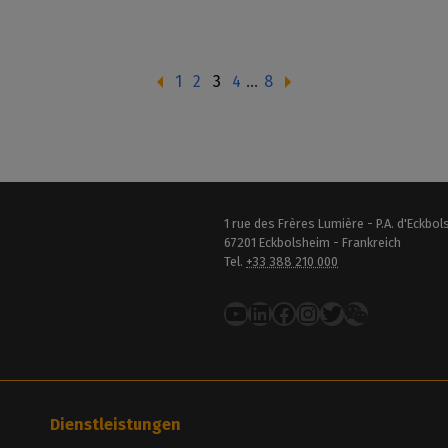
1
2
3
4
...
8
1 rue des Frères Lumière - P.A. d'Eckbo
67201 Eckbolsheim - Frankreich
Tel.
+33 388 210 000
YouTube
LinkedIn
Facebook
Instagram
Twitter
Dienstleistungen