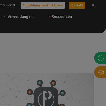
tner-Portal
DE
Anmeldung bei WorkSpace
Kontakt
Anwendungen
Ressourcen
n Sie
Starten Sie mit
Alles von Caldera mit
Caldera
nur einem Konto
it uns in Verbindung,
Unsere Experten helfen Ihnen bei der
Über unser Benutzerportal können Sie
t unseren Experten zu
Auswahl der besten Lösung für Ihre
Ressourcen herunterladen und Ihre
 Ihre kostenlose
Bedürfnisse
Caldera Lösungen verwalten.
arten.
Kontakt
Anmeldung bei WorkSpace
dern