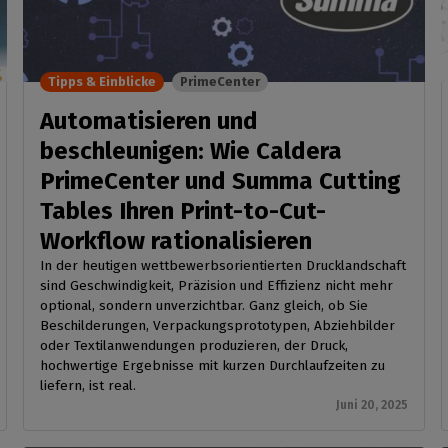
Workflow-Management
leidung
Erhalten Sie unsere
ibilität von Hardware
Tinte sparen
Nachrichten direkt in Ihre
etriebssystem
SOFTWARE-VERWALTUNG
koration
Reduzieren Sie den
Mailbox
oration drucken
rstützte
CalderaDock
Tintenverbrauch
Tipps & Einblicke
PrimeCenter
pheriegeräte
Verwalten Sie alle Ihre
ieller Druck
Schneiden
Automatisieren und
Caldera Lösungen
 Sie die Kompatibilität
Sie Ihre industrielle
Verwalten von Druck-zu-
Drucker und
beschleunigen: Wie Caldera
n
EISENWARE
Schneide-Workflows
idegeräte
PrimeCenter und Summa Cutting
DELL Computer
Automatisierung
Tables Ihren Print-to-Cut-
Vorinstallierte RIP Stationen
Rationalisieren Sie Ihre
für eine einfache Einrichtung
Produktion
Workflow rationalisieren
Spektralphotometer
In der heutigen wettbewerbsorientierten Drucklandschaft
Farbmessgeräte
sind Geschwindigkeit, Präzision und Effizienz nicht mehr
optional, sondern unverzichtbar. Ganz gleich, ob Sie
Beschilderungen, Verpackungsprototypen, Abziehbilder
oder Textilanwendungen produzieren, der Druck,
hochwertige Ergebnisse mit kurzen Durchlaufzeiten zu
liefern, ist real.
Juni 20, 2025