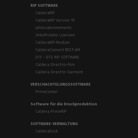
RIP SOFTWARE
CalderaRIP
CalderaRIP Version 19
Jahresabonnements
Unbefristete Lizenzen
CalderaRIP-Module
CalderaConnect REST-API
DTF - DTG RIP SOFTWARE
Caldera Direct-to-Film
Caldera Direct-to-Garment
VERSCHACHTELUNGSSOFTWARE
PrimeCenter
Software für die Druckproduktion
Caldera PrimeRIP
SOFTWARE-VERWALTUNG
CalderaDock