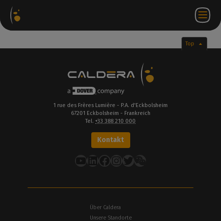
ware-
Internetshop
Partner-
DE
Anmeldung
Kontakt
te
Portal
bei
WorkSpace
Top
1 rue des Frères Lumière - P.A. d'Eckbolsheim
67201 Eckbolsheim - Frankreich
Tel.
+33 388 210 000
Kontakt
YouTube
LinkedIn
Facebook
Instagram
Twitter
Über Caldera
Unsere Standorte