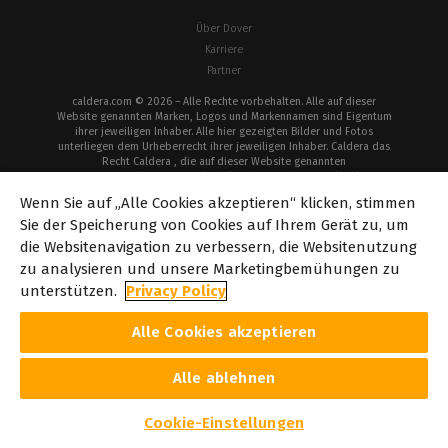
Über Dover
Karriere
Partner
caldera.com © 2026 – Alle Rechte vorbehalten. Alle auf dieser
Website genannten Marken, Logos und Markennamen sind Eigentum
ihrer jeweiligen Inhaber. Alle hier gezeigten Bilder und Fotos
unterliegen dem Urheberrecht ihrer jeweiligen Inhaber. Caldera das
Recht Caldera , die auf dieser Website genannten
Softwarespezifikationen und Inhalte ohne vorherige Ankündigung
zu ändern.
Wenn Sie auf „Alle Cookies akzeptieren“ klicken, stimmen
Cookie-
Datenschutzbestimmungen
Rechtlicher
Urheberrechte
Sie der Speicherung von Cookies auf Ihrem Gerät zu, um
Richtlinie
Hinweis
die Websitenavigation zu verbessern, die Websitenutzung
zu analysieren und unsere Marketingbemühungen zu
unterstützen.
Privacy Policy
Alle Cookies akzeptieren
Alle ablehnen
Cookie-Einstellungen