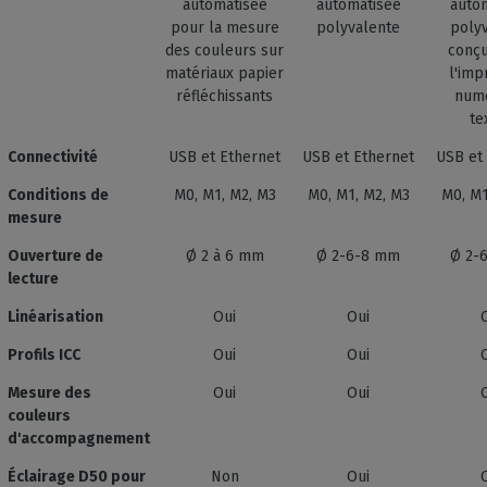
automatisée
automatisée
auto
pour la mesure
polyvalente
poly
des couleurs sur
conç
matériaux papier
l'imp
réfléchissants
num
te
Connectivité
USB et Ethernet
USB et Ethernet
USB et
Conditions de
M0, M1, M2, M3
M0, M1, M2, M3
M0, M1
mesure
Ouverture de
Ø 2 à 6 mm
Ø 2-6-8 mm
Ø 2-
lecture
Linéarisation
Oui
Oui
Profils ICC
Oui
Oui
Mesure des
Oui
Oui
couleurs
d'accompagnement
Éclairage D50 pour
Non
Oui