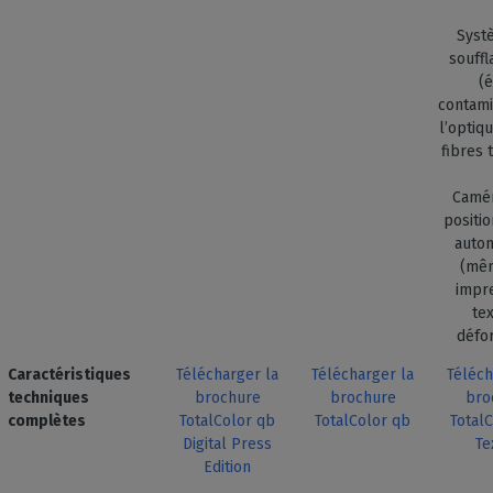
Syst
souffl
(é
contami
l’optiq
fibres 
Camé
positi
auto
(mê
impr
tex
défo
Caractéristiques
Télécharger la
Télécharger la
Téléch
techniques
brochure
brochure
bro
complètes
TotalColor qb
TotalColor qb
Total
Digital Press
Te
Edition