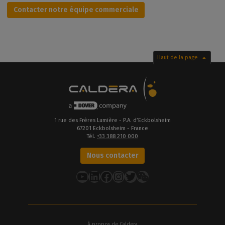
Contacter notre équipe commerciale
Haut de la page
1 rue des Frères Lumière - P.A. d’Eckbolsheim
67201 Eckbolsheim - France
Tél.
+33 388 210 000
Nous contacter
YouTube
LinkedIn
Facebook
Instagram
Twitter
À propos de Caldera