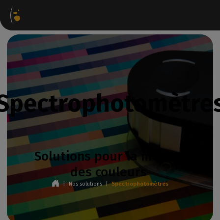
Packages logiciels
Webstore
Portail Partenaire
Spectrophotomètre
Solutions pour la mesure
des couleurs
|
Nos solutions
|
Spectrophotomètres