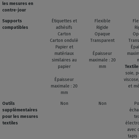
les mesures en
contre-jour
Supports
Étiquettes et
Flexible
Fle
compatibles
adhésifs
Rigide
Ri
Carton
Opaque
Op
Carton ondulé
Transparent
Tran
Papier et
Épa
matériaux
Épaisseur
maxim
similaires au
maximale : 20
papier
mm
Textil
soie, p
Épaisseur
viscose,
maximale : 20
et m
mm
Outils
Non
Non
Po
supplémentaires
écha
pour les mesures
te
textiles
électr
avec 
tapis