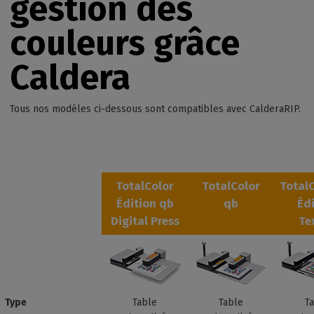
gestion des
couleurs grâce
Caldera
Tous nos modèles ci-dessous sont compatibles avec CalderaRIP.
TotalColor
TotalColor
Total
Édition qb
qb
Éd
Digital Press
Te
Type
Table
Table
T