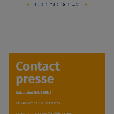
1
…
5
6
7
8
9
10
11
…
31
Contact
presse
Sébastien HANSSENS
VP Marketing & Opérations
sebastien.hanssens@caldera.com