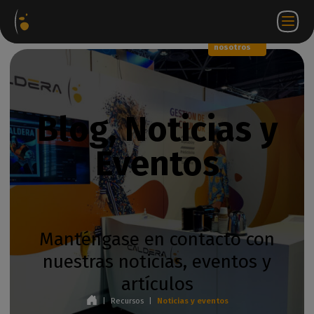
Paquetes
Tienda
Portal
ES
Iniciar
Póngase en
de
web
de
sesión
contacto
software
socios
WorkSpace
con
nosotros
Blog, Noticias y
Eventos
Manténgase en contacto con
nuestras noticias, eventos y
artículos
|
Recursos
|
Noticias y eventos